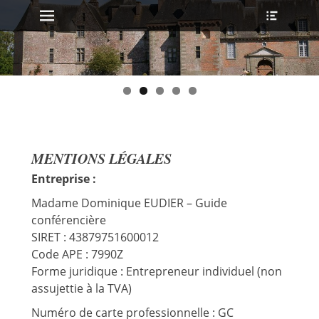
MENU PRINCIPAL
Ouvrir
Aller
l’en-
au
tête
contenu
MENTIONS LÉGALES
Entreprise :
Madame Dominique EUDIER – Guide
conférencière
SIRET : 43879751600012
Code APE : 7990Z
Forme juridique : Entrepreneur individuel (non
assujettie à la TVA)
Numéro de carte professionnelle : GC