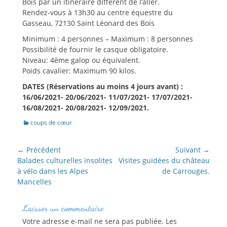
Bois par un itinéraire différent de l’aller.
Rendez-vous à 13h30 au centre équestre du
Gasseau, 72130 Saint Léonard des Bois
Minimum : 4 personnes – Maximum : 8 personnes
Possibilité de fournir le casque obligatoire.
Niveau: 4ème galop ou équivalent.
Poids cavalier: Maximum 90 kilos.
DATES (Réservations au moins 4 jours avant) :
16/06/2021- 20/06/2021- 11/07/2021- 17/07/2021-
16/08/2021- 20/08/2021- 12/09/2021.
Catégories
coups de cœur
NAVIGATION
← Précédent
Suivant →
DE
Article
Article
Balades culturelles insolites
Visites guidées du château
précédent :
suivant :
à vélo dans les Alpes
de Carrouges.
L’ARTICLE
Mancelles
Laisser un commentaire
Votre adresse e-mail ne sera pas publiée.
Les