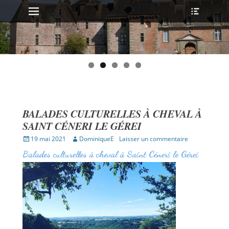
MENU PRINCIPAL
Ouvrir
Aller
l’en-
au
tête
contenu
BALADES CULTURELLES À CHEVAL À
SAINT CÉNERI LE GÉREI
Publié
Auteur
19 mai 2021
DominiqueE
Laisser un commentaire
sur
Balades culturelles à cheval à Saint Céneri le Gérei