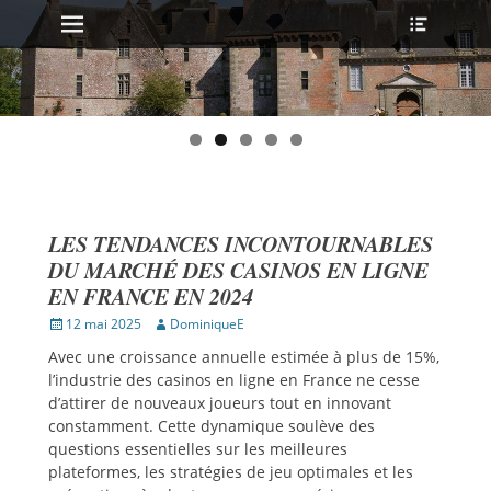
MENU PRINCIPAL
Ouvrir
Aller
l’en-
au
tête
contenu
LES TENDANCES INCONTOURNABLES
DU MARCHÉ DES CASINOS EN LIGNE
EN FRANCE EN 2024
Publié
Auteur
12 mai 2025
DominiqueE
sur
Avec une croissance annuelle estimée à plus de 15%,
l’industrie des casinos en ligne en France ne cesse
d’attirer de nouveaux joueurs tout en innovant
constamment. Cette dynamique soulève des
questions essentielles sur les meilleures
plateformes, les stratégies de jeu optimales et les