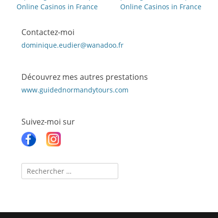
précédent :
suivant :
Online Casinos in France
Online Casinos in France
L’ARTICLE
Contactez-moi
dominique.eudier@wanadoo.fr
Découvrez mes autres prestations
www.guidednormandytours.com
Suivez-moi sur
Recherche
pour :