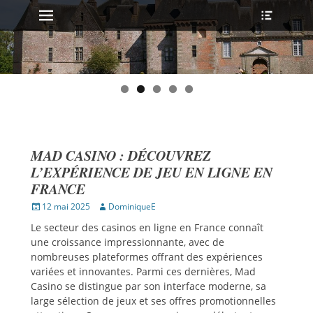
MENU PRINCIPAL
Ouvrir
Aller
l’en-
au
tête
contenu
MAD CASINO : DÉCOUVREZ
L’EXPÉRIENCE DE JEU EN LIGNE EN
FRANCE
Publié
Auteur
12 mai 2025
DominiqueE
sur
Le secteur des casinos en ligne en France connaît
une croissance impressionnante, avec de
nombreuses plateformes offrant des expériences
variées et innovantes. Parmi ces dernières, Mad
Casino se distingue par son interface moderne, sa
large sélection de jeux et ses offres promotionnelles