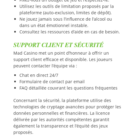
Utilisez les outils de limitation proposés par la
plateforme (auto-exclusion, limites de dépôt).
Ne jouez jamais sous l’influence de l’alcool ou
dans un état émotionnel instable.
Consultez les ressources d’aide en cas de besoin.
SUPPORT CLIENT ET SÉCURITÉ
Mad Casino met un point d’honneur à offrir un
support client efficace et disponible. Les joueurs
peuvent contacter l’équipe via :
Chat en direct 24/7
Formulaire de contact par email
FAQ détaillée couvrant les questions fréquentes
Concernant la sécurité, la plateforme utilise des
technologies de cryptage avancées pour protéger les
données personnelles et financières. La licence
délivrée par les autorités compétentes garantit
également la transparence et l’équité des jeux
proposés.