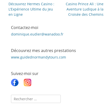
DE
Article
Article
Découvrez Hermes Casino :
Casino Prince Ali : Une
précédent :
suivant :
L’Expérience Ultime du Jeu
Aventure Ludique à la
L’ARTICLE
en Ligne
Croisée des Chemins
Contactez-moi
dominique.eudier@wanadoo.fr
Découvrez mes autres prestations
www.guidednormandytours.com
Suivez-moi sur
Recherche
pour :