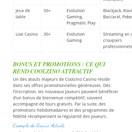
Jeux de
50+
Evolution
Blackjack, Roul
table
Gaming,
Baccarat, Poke
Pragmatic Play
Live Casino
30+
Evolution
Streaming en d
Gaming
croupiers
professionnel
BONUS ET PROMOTIONS : CE QUI
REND COOLZINO ATTRACTIF
Un des atouts majeurs de Coolzino Casino réside
dans ses offres promotionnelles généreuses. Dès
l’inscription, les nouveaux joueurs peuvent bénéficier
d’un bonus de bienvenue compétitif, souvent
accompagné de tours gratuits. Par la suite, des
promotions hebdomadaires et des programmes de
fidélité récompensent la régularité des joueurs.
Exemple de Bonus Actuels