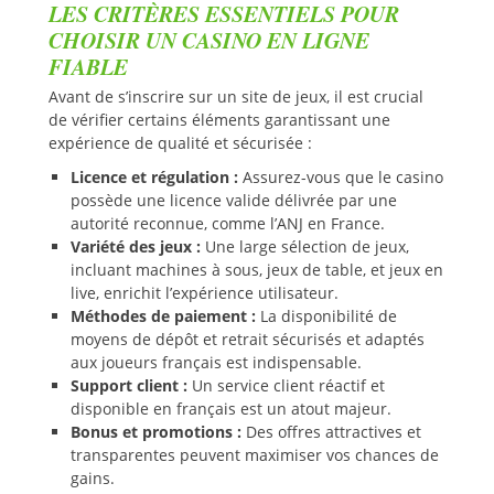
LES CRITÈRES ESSENTIELS POUR
CHOISIR UN CASINO EN LIGNE
FIABLE
Avant de s’inscrire sur un site de jeux, il est crucial
de vérifier certains éléments garantissant une
expérience de qualité et sécurisée :
Licence et régulation :
Assurez-vous que le casino
possède une licence valide délivrée par une
autorité reconnue, comme l’ANJ en France.
Variété des jeux :
Une large sélection de jeux,
incluant machines à sous, jeux de table, et jeux en
live, enrichit l’expérience utilisateur.
Méthodes de paiement :
La disponibilité de
moyens de dépôt et retrait sécurisés et adaptés
aux joueurs français est indispensable.
Support client :
Un service client réactif et
disponible en français est un atout majeur.
Bonus et promotions :
Des offres attractives et
transparentes peuvent maximiser vos chances de
gains.