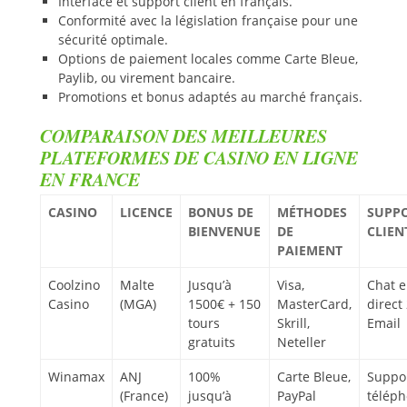
Interface et support client en français.
Conformité avec la législation française pour une
sécurité optimale.
Options de paiement locales comme Carte Bleue,
Paylib, ou virement bancaire.
Promotions et bonus adaptés au marché français.
COMPARAISON DES MEILLEURES
PLATEFORMES DE CASINO EN LIGNE
EN FRANCE
CASINO
LICENCE
BONUS DE
MÉTHODES
SUPP
BIENVENUE
DE
CLIEN
PAIEMENT
Coolzino
Malte
Jusqu’à
Visa,
Chat 
Casino
(MGA)
1500€ + 150
MasterCard,
direct 
tours
Skrill,
Email
gratuits
Neteller
Winamax
ANJ
100%
Carte Bleue,
Suppo
(France)
jusqu’à
PayPal
télép