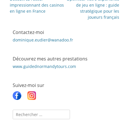
DE
précédent :
suivant :
impressionnant des casinos
de jeu en ligne : guide
L’ARTICLE
en ligne en France
stratégique pour les
joueurs français
Contactez-moi
dominique.eudier@wanadoo.fr
Découvrez mes autres prestations
www.guidednormandytours.com
Suivez-moi sur
Recherche
pour :