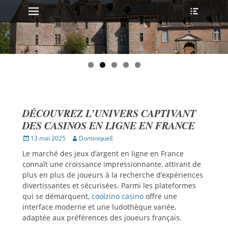
MENU PRINCIPAL
Ouvrir
Aller
l’en-
au
tête
contenu
DÉCOUVREZ L’UNIVERS CAPTIVANT
DES CASINOS EN LIGNE EN FRANCE
Publié
Auteur
13 mai 2025
DominiqueE
sur
Le marché des jeux d’argent en ligne en France
connaît une croissance impressionnante, attirant de
plus en plus de joueurs à la recherche d’expériences
divertissantes et sécurisées. Parmi les plateformes
qui se démarquent,
coolzino casino
offre une
interface moderne et une ludothèque variée,
adaptée aux préférences des joueurs français.