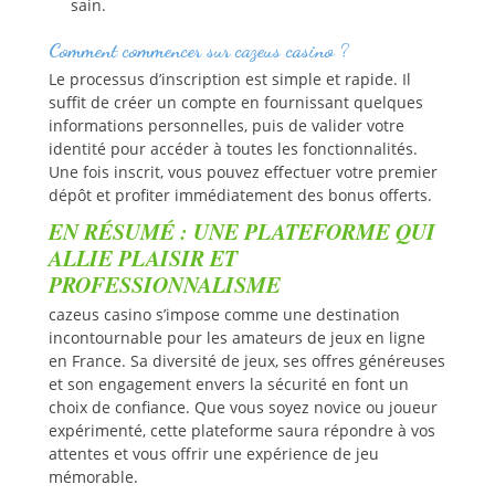
sain.
Comment commencer sur cazeus casino ?
Le processus d’inscription est simple et rapide. Il
suffit de créer un compte en fournissant quelques
informations personnelles, puis de valider votre
identité pour accéder à toutes les fonctionnalités.
Une fois inscrit, vous pouvez effectuer votre premier
dépôt et profiter immédiatement des bonus offerts.
EN RÉSUMÉ : UNE PLATEFORME QUI
ALLIE PLAISIR ET
PROFESSIONNALISME
cazeus casino s’impose comme une destination
incontournable pour les amateurs de jeux en ligne
en France. Sa diversité de jeux, ses offres généreuses
et son engagement envers la sécurité en font un
choix de confiance. Que vous soyez novice ou joueur
expérimenté, cette plateforme saura répondre à vos
attentes et vous offrir une expérience de jeu
mémorable.