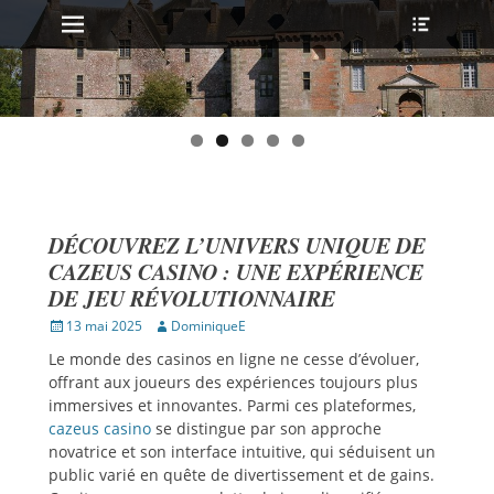
MENU PRINCIPAL
Ouvrir
Aller
l’en-
au
tête
contenu
DÉCOUVREZ L’UNIVERS UNIQUE DE
CAZEUS CASINO : UNE EXPÉRIENCE
DE JEU RÉVOLUTIONNAIRE
Publié
Auteur
13 mai 2025
DominiqueE
sur
Le monde des casinos en ligne ne cesse d’évoluer,
offrant aux joueurs des expériences toujours plus
immersives et innovantes. Parmi ces plateformes,
cazeus casino
se distingue par son approche
novatrice et son interface intuitive, qui séduisent un
public varié en quête de divertissement et de gains.