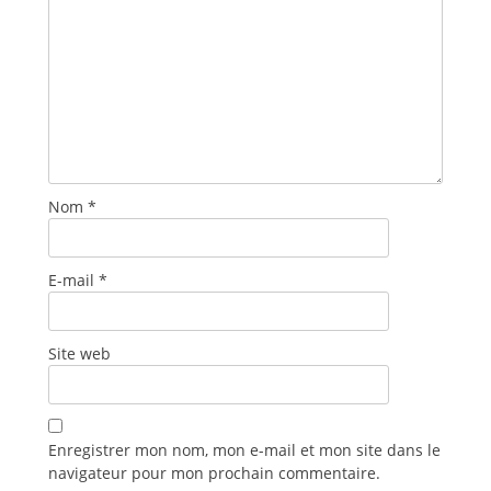
Nom
*
E-mail
*
Site web
Enregistrer mon nom, mon e-mail et mon site dans le
navigateur pour mon prochain commentaire.