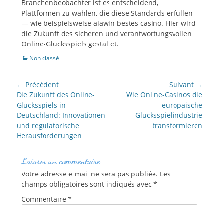
Branchenbeobachter ist es entscheidend,
Plattformen zu wählen, die diese Standards erfüllen
— wie beispielsweise alawin bestes casino. Hier wird
die Zukunft des sicheren und verantwortungsvollen
Online-Glücksspiels gestaltet.
Catégories
Non classé
NAVIGATION
← Précédent
Suivant →
DE
Article
Article
Die Zukunft des Online-
Wie Online-Casinos die
précédent :
suivant :
Glücksspiels in
europäische
L’ARTICLE
Deutschland: Innovationen
Glücksspielindustrie
und regulatorische
transformieren
Herausforderungen
Laisser un commentaire
Votre adresse e-mail ne sera pas publiée.
Les
champs obligatoires sont indiqués avec
*
Commentaire
*