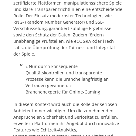
zertifizierte Plattformen, manipulationssichere Spiele
und klare Transparenzrichtlinien eine entscheidende
Rolle. Der Einsatz modernster Technologien, wie
RNG- (Random Number Generator) und SSL-
Verschlüsselung, garantiert zufällige Ergebnisse
sowie den Schutz der Daten. Zudem fördern
unabhängige Prüfstellen, wie eCOGRA oder iTech
Labs, die Überprüfung der Fairness und Integrität
der Spiele.
« Nur durch konsequente
Qualitätskontrollen und transparente
Prozesse kann die Branche langfristig an
Vertrauen gewinnen. » –
Branchenexperte für Online-Gaming
In diesem Kontext wird auch die Rolle der seriösen
Anbieter immer wichtiger. Um die zunehmenden
Ansprüche an Sicherheit und Seriosität zu erfüllen,
erweitern Plattformen ihr Angebot durch innovative
Features wie Echtzeit-Analytics,