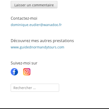
Contactez-moi
dominique.eudier@wanadoo.fr
Découvrez mes autres prestations
www.guidednormandytours.com
Suivez-moi sur
Recherche
pour :