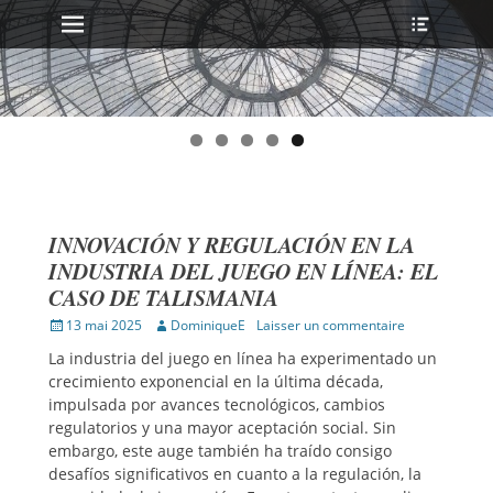
MENU PRINCIPAL
Ouvrir
Aller
l’en-
au
tête
contenu
INNOVACIÓN Y REGULACIÓN EN LA
INDUSTRIA DEL JUEGO EN LÍNEA: EL
CASO DE TALISMANIA
Publié
Auteur
13 mai 2025
DominiqueE
Laisser un commentaire
sur
La industria del juego en línea ha experimentado un
crecimiento exponencial en la última década,
impulsada por avances tecnológicos, cambios
regulatorios y una mayor aceptación social. Sin
embargo, este auge también ha traído consigo
desafíos significativos en cuanto a la regulación, la