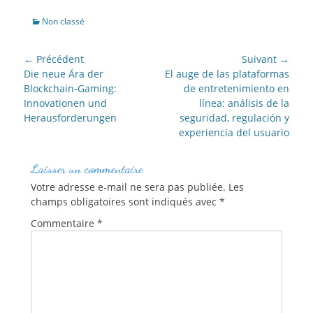
Catégories
Non classé
NAVIGATION
← Précédent
Suivant →
DE
Article
Article
Die neue Ära der
El auge de las plataformas
précédent :
suivant :
Blockchain-Gaming:
de entretenimiento en
L’ARTICLE
Innovationen und
línea: análisis de la
Herausforderungen
seguridad, regulación y
experiencia del usuario
Laisser un commentaire
Votre adresse e-mail ne sera pas publiée.
Les
champs obligatoires sont indiqués avec
*
Commentaire
*