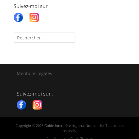
Suivez-moi sur
Recherche
pour :
Mentions légales
Suivez-moi sur :
Copyright © 2026
Guide interprète régional Normandie
. Tous droits
réservés.
Full Frame par
Catch Themes