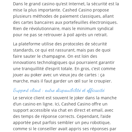
Dans le grand casino qu’est Internet, la sécurité est la
mise la plus importante. Cashed Casino propose
plusieurs méthodes de paiement classiques, allant
des cartes bancaires aux portefeuilles électroniques.
Rien de révolutionnaire, mais le minimum syndical
pour ne pas se retrouver à poil après un retrait.
La plateforme utilise des protocoles de sécurité
standards, ce qui est rassurant, mais pas de quoi
faire sauter le champagne. On est loin des
innovations technologiques qui pourraient garantir
une tranquillité d’esprit totale. En gros, c’est comme
jouer au poker avec un vieux jeu de cartes : ça
marche, mais il faut garder un œil sur le croupier.
Support client : entre disponibilité et efficacité
Le service client est souvent le joker dans la manche
d’un casino en ligne. Ici, Cashed Casino offre un
support accessible via chat en direct et email, avec
des temps de réponse corrects. Cependant, l’aide
apportée peut parfois sembler un peu robotique,
comme si le conseiller avait appris ses réponses par