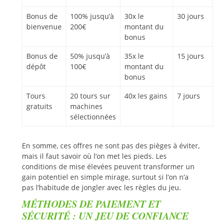
Bonus de
100% jusqu’à
30x le
30 jours
bienvenue
200€
montant du
bonus
Bonus de
50% jusqu’à
35x le
15 jours
dépôt
100€
montant du
bonus
Tours
20 tours sur
40x les gains
7 jours
gratuits
machines
sélectionnées
En somme, ces offres ne sont pas des pièges à éviter,
mais il faut savoir où l’on met les pieds. Les
conditions de mise élevées peuvent transformer un
gain potentiel en simple mirage, surtout si l’on n’a
pas l’habitude de jongler avec les règles du jeu.
MÉTHODES DE PAIEMENT ET
SÉCURITÉ : UN JEU DE CONFIANCE