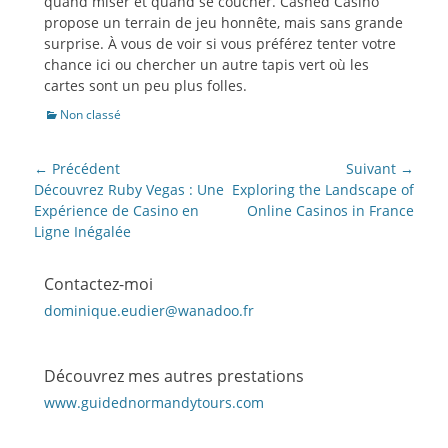
quand miser et quand se coucher. Cashed Casino
propose un terrain de jeu honnête, mais sans grande
surprise. À vous de voir si vous préférez tenter votre
chance ici ou chercher un autre tapis vert où les
cartes sont un peu plus folles.
Catégories
Non classé
NAVIGATION
← Précédent
Suivant →
DE
Article
Article
Découvrez Ruby Vegas : Une
Exploring the Landscape of
précédent :
suivant :
Expérience de Casino en
Online Casinos in France
L’ARTICLE
Ligne Inégalée
Contactez-moi
dominique.eudier@wanadoo.fr
Découvrez mes autres prestations
www.guidednormandytours.com