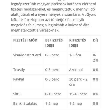
legnépszerűbb magyar játékosok körében elérhető
fizetési módszereket, és megmutattuk, mennyi idő
alatt jutnak el a nyeremények a számlára. A „Gyors
kifizetés” oszlopban azt tüntetjük fel, melyik
megoldás felel meg a leginkább a kulcsszó által
meghatározott elvárásoknak.
FIZETÉSI MÓD
BEFIZETÉS
KIFIZETÉS
DÍJ
IDEJE
IDEJE
Visa/MasterCard
0-5 perc
1-3 óra
0-
2 %
Trustly
0-3 perc
Azonnal
0 %
PayPal
0-5 perc
30 perc – 2
0 %
óra
Skrill
0-10 perc
15-45 perc
0 %
Banki átutalás
1-2 nap
1-2 nap
0 %