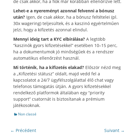
de csak akkor, ha a fiók már korábban ellenőrizve lett.
Lehet-e a nyereményt azonnal felvenni a bónusz
után?
Igen, de csak akkor, ha a bónusz feltételei (pl.
30x wagering) teljesültek, és a kaszinó egyértelműen
jelzi, hogy a kifizetés azonnal elindul.
Mennyi ideig tart a KYC elbírálása?
A legtöbb
“kaszinók gyors kifizetésekkel” esetében 10–15 perc,
ha a dokumentumok jó minőségűek és a rendszer
automatikus ellenőrzést használ.
Mi történik, ha a kifizetés elakad?
Először nézd meg
a „Kifizetési státusz” oldalt, majd vedd fel a
kapcsolatot a 24/7 ügyfélszolgálattal élő chat vagy
telefonos támogatás útján. A gyors kifizetésekkel
rendelkező platformok általában egy “priority
support” csatornát is biztosítanak a prémium
játékosoknak.
Catégories
Non classé
NAVIGATION
← Précédent
Suivant →