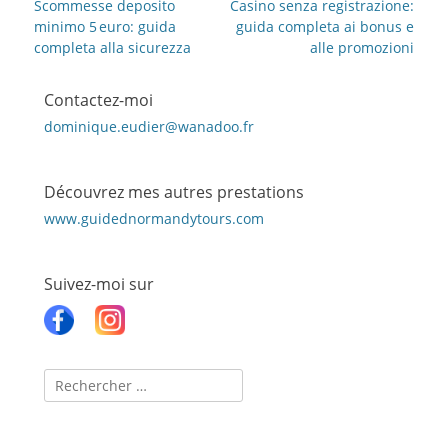
DE
Article
Article
Scommesse deposito
Casino senza registrazione:
précédent :
suivant :
minimo 5 euro: guida
guida completa ai bonus e
L’ARTICLE
completa alla sicurezza
alle promozioni
Contactez-moi
dominique.eudier@wanadoo.fr
Découvrez mes autres prestations
www.guidednormandytours.com
Suivez-moi sur
Recherche
pour :