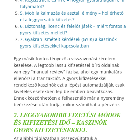
folyamatot?
5. Mobilalkalmazás és asztali élmény – hol érhető
el a leggyorsabb kifizetés?
6. Biztonság, licenc és felelős játék – miért fontos a
gyors kifizetés mellett?
7. Gyakran ismételt kérdések (GYIK) a kaszinók
gyors kifizetésekkel kapcsolatban
Egy másik fontos tényező a visszavonási kérelem
kezelése. A legtöbb lassú kifizetéssel bíró oldalnak
van egy “manual review” fázisa, ahol egy munkatárs
ellenőrzi a tranzakciót. A gyors kifizetésekkel
rendelkező kaszinók ezt a lépést automatizálják, csak
kivételes esetekben lép be emberi beavatkozás.
Ennek köszönhetően a felhasználó már a nyeremény
beérkezése után tudja, mikor számíthat a pénzére.
2. LEGGYAKORIBB FIZETÉSI MÓDOK
ÉS KIFIZETÉSI IDŐ – KASZINÓK
GYORS KIFIZETÉSEKKEL
Az alábbi táblázatban összegyűjtöttük a