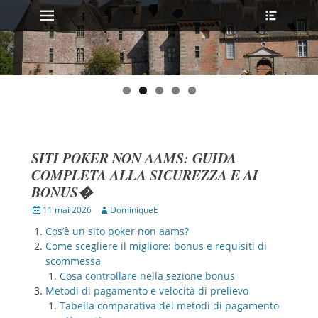
MENU PRINCIPAL
Ouvrir
Aller
l’en-
au
tête
contenu
SITI POKER NON AAMS: GUIDA
COMPLETA ALLA SICUREZZA E AI
BONUS�
Publié
Auteur
11 mai 2026
DominiqueE
sur
Cos’è un sito poker non aams?
Come scegliere il migliore: bonus e requisiti di
scommessa
Cosa controllare nella sezione bonus
Metodi di pagamento e velocità di prelievo
Tabella comparativa dei metodi di pagamento