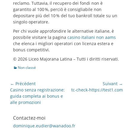
reclamo. Tuttavia, il recupero dei fondi non è
garantito al 100 %, perciò è consigliabile non
depositare più del 10 % del tuo bankroll totale su un
singolo operatore.
Per chi vuole approfondire le alternative italiane, è
possibile visitare la pagina
casino italiani non aams
che elenca i migliori operatori con licenza estera e
bonus competitivi.
© 2026 Liceo Majorana Latina – Tutti i diritti riservati.
Catégories
Non classé
NAVIGATION
← Précédent
Suivant →
DE
Article
Article
Casino senza registrazione:
tc-check-https://test1.com
précédent :
suivant :
guida completa ai bonus e
L’ARTICLE
alle promozioni
Contactez-moi
dominique.eudier@wanadoo.fr