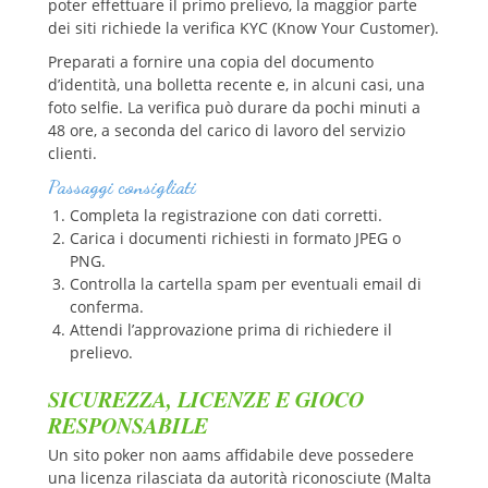
poter effettuare il primo prelievo, la maggior parte
dei siti richiede la verifica KYC (Know Your Customer).
Preparati a fornire una copia del documento
d’identità, una bolletta recente e, in alcuni casi, una
foto selfie. La verifica può durare da pochi minuti a
48 ore, a seconda del carico di lavoro del servizio
clienti.
Passaggi consigliati
Completa la registrazione con dati corretti.
Carica i documenti richiesti in formato JPEG o
PNG.
Controlla la cartella spam per eventuali email di
conferma.
Attendi l’approvazione prima di richiedere il
prelievo.
SICUREZZA, LICENZE E GIOCO
RESPONSABILE
Un sito poker non aams affidabile deve possedere
una licenza rilasciata da autorità riconosciute (Malta