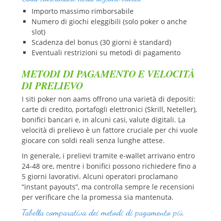
Importo massimo rimborsabile
Numero di giochi eleggibili (solo poker o anche
slot)
Scadenza del bonus (30 giorni è standard)
Eventuali restrizioni su metodi di pagamento
METODI DI PAGAMENTO E VELOCITÀ
DI PRELIEVO
I siti poker non aams offrono una varietà di depositi:
carte di credito, portafogli elettronici (Skrill, Neteller),
bonifici bancari e, in alcuni casi, valute digitali. La
velocità di prelievo è un fattore cruciale per chi vuole
giocare con soldi reali senza lunghe attese.
In generale, i prelievi tramite e‑wallet arrivano entro
24‑48 ore, mentre i bonifici possono richiedere fino a
5 giorni lavorativi. Alcuni operatori proclamano
“instant payouts”, ma controlla sempre le recensioni
per verificare che la promessa sia mantenuta.
Tabella comparativa dei metodi di pagamento più