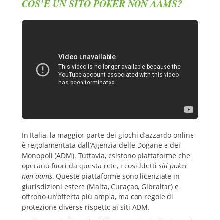
COS’È UN SITO POKER NON AAMS?
In Italia, la maggior parte dei giochi d’azzardo online
è regolamentata dall’Agenzia delle Dogane e dei
Monopoli (ADM). Tuttavia, esistono piattaforme che
operano fuori da questa rete, i cosiddetti
siti poker
non aams
. Queste piattaforme sono licenziate in
giurisdizioni estere (Malta, Curaçao, Gibraltar) e
offrono un’offerta più ampia, ma con regole di
protezione diverse rispetto ai siti ADM.