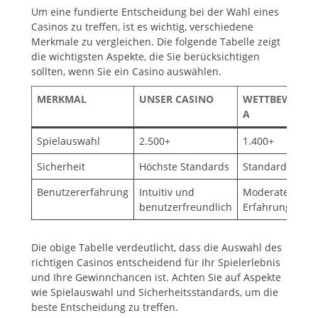
Um eine fundierte Entscheidung bei der Wahl eines
Casinos zu treffen, ist es wichtig, verschiedene
Merkmale zu vergleichen. Die folgende Tabelle zeigt
die wichtigsten Aspekte, die Sie berücksichtigen
sollten, wenn Sie ein Casino auswählen.
MERKMAL
UNSER CASINO
WETTBEWERBE
A
Spielauswahl
2.500+
1.400+
Sicherheit
Höchste Standards
Standard
Benutzererfahrung
Intuitiv und
Moderate
benutzerfreundlich
Erfahrungen
Die obige Tabelle verdeutlicht, dass die Auswahl des
richtigen Casinos entscheidend für Ihr Spielerlebnis
und Ihre Gewinnchancen ist. Achten Sie auf Aspekte
wie Spielauswahl und Sicherheitsstandards, um die
beste Entscheidung zu treffen.