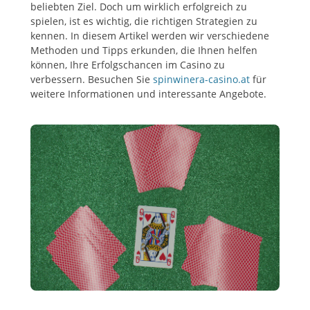
beliebten Ziel. Doch um wirklich erfolgreich zu
spielen, ist es wichtig, die richtigen Strategien zu
kennen. In diesem Artikel werden wir verschiedene
Methoden und Tipps erkunden, die Ihnen helfen
können, Ihre Erfolgschancen im Casino zu
verbessern. Besuchen Sie
spinwinera-casino.at
für
weitere Informationen und interessante Angebote.