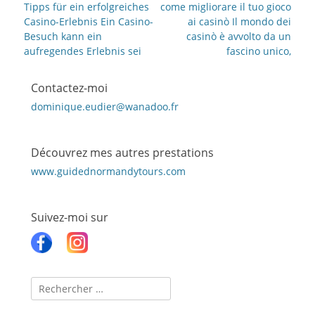
précédent :
suivant :
Tipps für ein erfolgreiches
come migliorare il tuo gioco
L’ARTICLE
Casino-Erlebnis Ein Casino-
ai casinò Il mondo dei
Besuch kann ein
casinò è avvolto da un
aufregendes Erlebnis sei
fascino unico,
Contactez-moi
dominique.eudier@wanadoo.fr
Découvrez mes autres prestations
www.guidednormandytours.com
Suivez-moi sur
Recherche
pour :