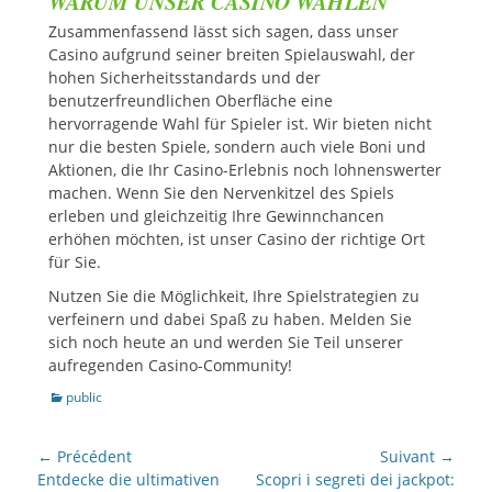
WARUM UNSER CASINO WÄHLEN
Zusammenfassend lässt sich sagen, dass unser
Casino aufgrund seiner breiten Spielauswahl, der
hohen Sicherheitsstandards und der
benutzerfreundlichen Oberfläche eine
hervorragende Wahl für Spieler ist. Wir bieten nicht
nur die besten Spiele, sondern auch viele Boni und
Aktionen, die Ihr Casino-Erlebnis noch lohnenswerter
machen. Wenn Sie den Nervenkitzel des Spiels
erleben und gleichzeitig Ihre Gewinnchancen
erhöhen möchten, ist unser Casino der richtige Ort
für Sie.
Nutzen Sie die Möglichkeit, Ihre Spielstrategien zu
verfeinern und dabei Spaß zu haben. Melden Sie
sich noch heute an und werden Sie Teil unserer
aufregenden Casino-Community!
Catégories
public
NAVIGATION
← Précédent
Suivant →
DE
Article
Article
Entdecke die ultimativen
Scopri i segreti dei jackpot: