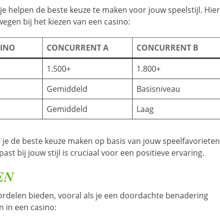
 je helpen de beste keuze te maken voor jouw speelstijl. Hier
egen bij het kiezen van een casino:
SINO
CONCURRENT A
CONCURRENT B
1.500+
1.800+
Gemiddeld
Basisniveau
Gemiddeld
Laag
un je de beste keuze maken op basis van jouw speelfavorieten
ast bij jouw stijl is cruciaal voor een positieve ervaring.
EN
oordelen bieden, vooral als je een doordachte benadering
n in een casino: