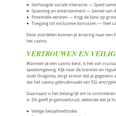
Verhoogde sociale interactie — Speel sam
Spanning en entertainment — Geniet van de
Potentiële winsten — Krijg de kans op grote
Toegang tot exclusieve bonussen — Veel ca
Deze voordelen kunnen je ervaring naar een hog
het casino.
VERTROUWEN EN VEILI
Wanneer je een casino kiest, is het van cruci
speelomgeving. Kijk naar de licenties en reg
zoals Dragonia, zorgt ervoor dat je gegevens ve
dat het casino gebruikmaakt van SSL-encrypti
Daarnaast is het belangrijk om te controleren
is. Dit geeft je gemoedsrust, wetende dat je h
Veilige betaalmethodes