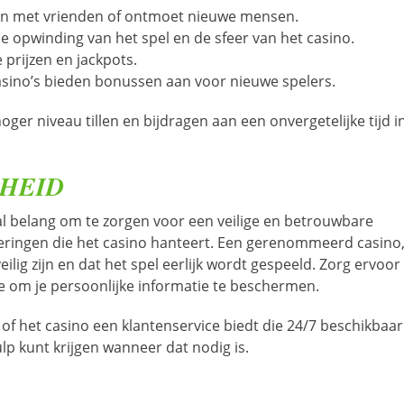
en met vrienden of ontmoet nieuwe mensen.
 opwinding van het spel en de sfeer van het casino.
 prijzen en jackpots.
sino’s bieden bonussen aan voor nieuwe spelers.
er niveau tillen en bijdragen aan een onvergetelijke tijd i
GHEID
aal belang om te zorgen voor een veilige en betrouwbare
uleringen die het casino hanteert. Een gerenommeerd casino
ilig zijn en dat het spel eerlijk wordt gespeeld. Zorg ervoor
e om je persoonlijke informatie te beschermen.
 of het casino een klantenservice biedt die 24/7 beschikbaar
ulp kunt krijgen wanneer dat nodig is.