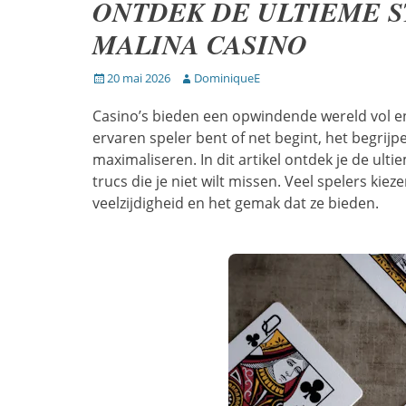
ONTDEK DE ULTIEME S
MALINA CASINO
Publié
Auteur
20 mai 2026
DominiqueE
sur
Casino’s bieden een opwindende wereld vol en
ervaren speler bent of net begint, het begrijp
maximaliseren. In dit artikel ontdek je de ult
trucs die je niet wilt missen. Veel spelers kie
veelzijdigheid en het gemak dat ze bieden.