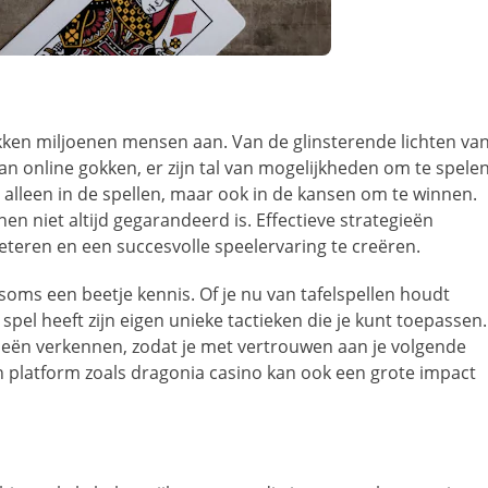
rekken miljoenen mensen aan. Van de glinsterende lichten va
an online gokken, er zijn tal van mogelijkheden om te spelen
t alleen in de spellen, maar ook in de kansen om te winnen.
nen niet altijd gegarandeerd is. Effectieve strategieën
eteren en een succesvolle speelervaring te creëren.
n soms een beetje kennis. Of je nu van tafelspellen houdt
 spel heeft zijn eigen unieke tactieken die je kunt toepassen.
egieën verkennen, zodat je met vertrouwen aan je volgende
 platform zoals dragonia casino kan ook een grote impact