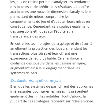
les jeux de casino permet d’analyser les tendances
des joueurs et de prédire des résultats. Cela offre
aux joueurs une nouvelle dimension d’analyse, leur
permettant de mieux comprendre les
comportements du jeu et d’adapter leurs mises en
conséquence. Cependant, cela soulève également
des questions éthiques sur l’équité et la
transparence des jeux.
En outre, les technologies de cryptage et de sécurité
améliorent la protection des joueurs, rendant les
transactions plus sûres et leur offrant une
expérience de jeu plus fiable. Cela renforce la
confiance des joueurs dans les casinos en ligne,
augmentant ainsi leur engagement dans les
systèmes de pari.
Les limites des systèmes de pari
Bien que les systèmes de pari offrent des approches
intéressantes pour gérer les mises, ils présentent
également des limites notables. Tout d’abord, la
plupart de ces stratégies reposent sur l’idée erronée