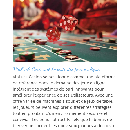
VipLuck Casino et l’avenir des jeux en ligne
VipLuck Casino se positionne comme une plateforme
de référence dans le domaine des jeux en ligne,
intégrant des systèmes de pari innovants pour
améliorer l’expérience de ses utilisateurs. Avec une
offre variée de machines à sous et de jeux de table,
les joueurs peuvent explorer différentes stratégies
tout en profitant d’un environnement sécurisé et
convivial. Les bonus attractifs, tels que le bonus de
bienvenue, incitent les nouveaux joueurs à découvrir