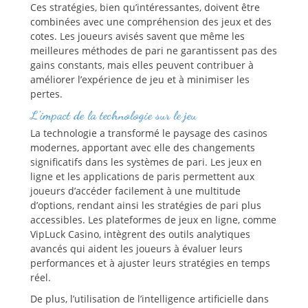
Ces stratégies, bien qu’intéressantes, doivent être
combinées avec une compréhension des jeux et des
cotes. Les joueurs avisés savent que même les
meilleures méthodes de pari ne garantissent pas des
gains constants, mais elles peuvent contribuer à
améliorer l’expérience de jeu et à minimiser les
pertes.
L’impact de la technologie sur le jeu
La technologie a transformé le paysage des casinos
modernes, apportant avec elle des changements
significatifs dans les systèmes de pari. Les jeux en
ligne et les applications de paris permettent aux
joueurs d’accéder facilement à une multitude
d’options, rendant ainsi les stratégies de pari plus
accessibles. Les plateformes de jeux en ligne, comme
VipLuck Casino, intègrent des outils analytiques
avancés qui aident les joueurs à évaluer leurs
performances et à ajuster leurs stratégies en temps
réel.
De plus, l’utilisation de l’intelligence artificielle dans