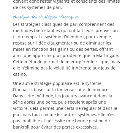
doivent donc rester vigilants et conscients des limites
de ces systèmes de pari.
Analyse des stratégies classiques
Les stratégies classiques de pari comprennent des
méthodes bien établies qui ont fait leurs preuves au
fil du temps. Le système d’Alembert, par exemple,
repose sur l’idée d’augmenter ou de diminuer les
mises en fonction des gains ou des pertes, offrant
ainsi une approche plus prudente que la Martingale.
Cette méthode permet de mieux gérer le risque, mais
elle n’élimine pas la volatilité inhérente aux jeux de
casino.
Une autre stratégie populaire est le système
Fibonacci, basé sur la fameuse suite de nombres.
Dans cette méthode, les joueurs avancent dans la
série après une perte, puis reculent après une
victoire. Cela permet une certaine régularité dans le
jeu, mais tout comme les autres systèmes, elle n’est
pas infaillible et nécessite une bonne gestion de
bankroll pour éviter des pertes excessives.