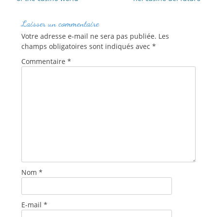
L’ARTICLE
Laisser un commentaire
Votre adresse e-mail ne sera pas publiée.
Les
champs obligatoires sont indiqués avec
*
Commentaire
*
Nom
*
E-mail
*