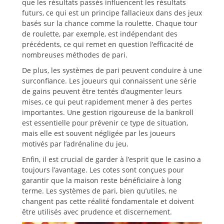
que les résultats passés influencent les résultats
futurs, ce qui est un principe fallacieux dans des jeux
basés sur la chance comme la roulette. Chaque tour
de roulette, par exemple, est indépendant des
précédents, ce qui remet en question l’efficacité de
nombreuses méthodes de pari.
De plus, les systèmes de pari peuvent conduire à une
surconfiance. Les joueurs qui connaissent une série
de gains peuvent être tentés d’augmenter leurs
mises, ce qui peut rapidement mener à des pertes
importantes. Une gestion rigoureuse de la bankroll
est essentielle pour prévenir ce type de situation,
mais elle est souvent négligée par les joueurs
motivés par l’adrénaline du jeu.
Enfin, il est crucial de garder à l’esprit que le casino a
toujours l’avantage. Les cotes sont conçues pour
garantir que la maison reste bénéficiaire à long
terme. Les systèmes de pari, bien qu’utiles, ne
changent pas cette réalité fondamentale et doivent
être utilisés avec prudence et discernement.