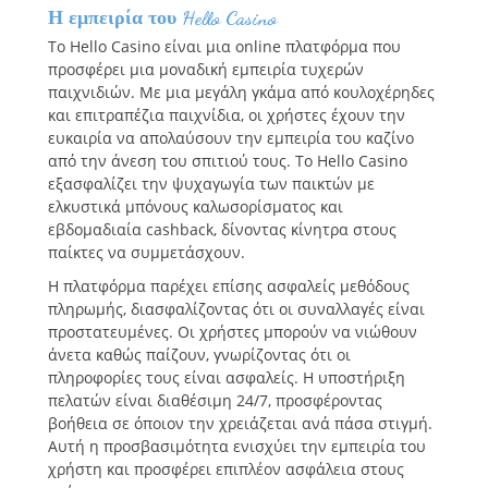
Η εμπειρία του Hello Casino
Το Hello Casino είναι μια online πλατφόρμα που
προσφέρει μια μοναδική εμπειρία τυχερών
παιχνιδιών. Με μια μεγάλη γκάμα από κουλοχέρηδες
και επιτραπέζια παιχνίδια, οι χρήστες έχουν την
ευκαιρία να απολαύσουν την εμπειρία του καζίνο
από την άνεση του σπιτιού τους. Το Hello Casino
εξασφαλίζει την ψυχαγωγία των παικτών με
ελκυστικά μπόνους καλωσορίσματος και
εβδομαδιαία cashback, δίνοντας κίνητρα στους
παίκτες να συμμετάσχουν.
Η πλατφόρμα παρέχει επίσης ασφαλείς μεθόδους
πληρωμής, διασφαλίζοντας ότι οι συναλλαγές είναι
προστατευμένες. Οι χρήστες μπορούν να νιώθουν
άνετα καθώς παίζουν, γνωρίζοντας ότι οι
πληροφορίες τους είναι ασφαλείς. Η υποστήριξη
πελατών είναι διαθέσιμη 24/7, προσφέροντας
βοήθεια σε όποιον την χρειάζεται ανά πάσα στιγμή.
Αυτή η προσβασιμότητα ενισχύει την εμπειρία του
χρήστη και προσφέρει επιπλέον ασφάλεια στους