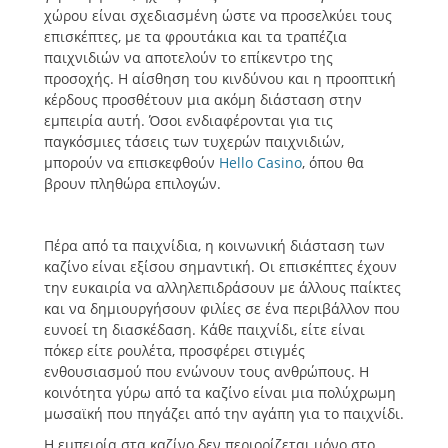
χώρου είναι σχεδιασμένη ώστε να προσελκύει τους
επισκέπτες, με τα φρουτάκια και τα τραπέζια
παιχνιδιών να αποτελούν το επίκεντρο της
προσοχής. Η αίσθηση του κινδύνου και η προοπτική
κέρδους προσθέτουν μια ακόμη διάσταση στην
εμπειρία αυτή. Όσοι ενδιαφέρονται για τις
παγκόσμιες τάσεις των τυχερών παιχνιδιών,
μπορούν να επισκεφθούν
Hello Casino
, όπου θα
βρουν πληθώρα επιλογών.
Πέρα από τα παιχνίδια, η κοινωνική διάσταση των
καζίνο είναι εξίσου σημαντική. Οι επισκέπτες έχουν
την ευκαιρία να αλληλεπιδράσουν με άλλους παίκτες
και να δημιουργήσουν φιλίες σε ένα περιβάλλον που
ευνοεί τη διασκέδαση. Κάθε παιχνίδι, είτε είναι
πόκερ είτε ρουλέτα, προσφέρει στιγμές
ενθουσιασμού που ενώνουν τους ανθρώπους. Η
κοινότητα γύρω από τα καζίνο είναι μια πολύχρωμη
μωσαϊκή που πηγάζει από την αγάπη για το παιχνίδι.
Η εμπειρία στα καζίνο δεν περιορίζεται μόνο στο