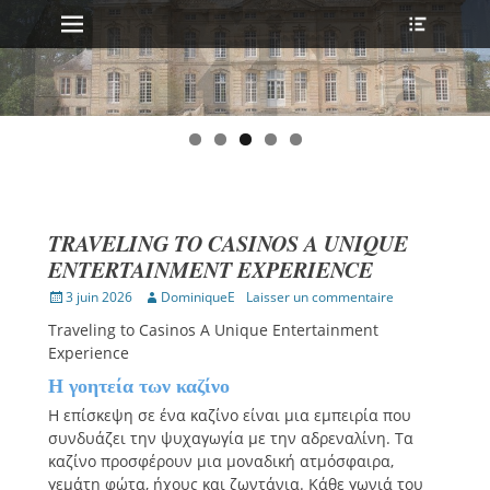
MENU PRINCIPAL
Ouvrir
Aller
l’en-
au
tête
contenu
TRAVELING TO CASINOS A UNIQUE
ENTERTAINMENT EXPERIENCE
Publié
Auteur
3 juin 2026
DominiqueE
Laisser un commentaire
sur
Traveling to Casinos A Unique Entertainment
Experience
Η γοητεία των καζίνο
Η επίσκεψη σε ένα καζίνο είναι μια εμπειρία που
συνδυάζει την ψυχαγωγία με την αδρεναλίνη. Τα
καζίνο προσφέρουν μια μοναδική ατμόσφαιρα,
γεμάτη φώτα, ήχους και ζωντάνια. Κάθε γωνιά του