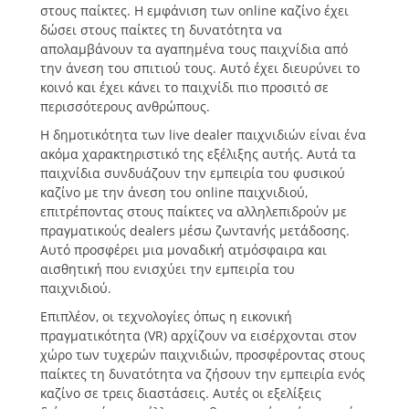
στους παίκτες. Η εμφάνιση των online καζίνο έχει
δώσει στους παίκτες τη δυνατότητα να
απολαμβάνουν τα αγαπημένα τους παιχνίδια από
την άνεση του σπιτιού τους. Αυτό έχει διευρύνει το
κοινό και έχει κάνει το παιχνίδι πιο προσιτό σε
περισσότερους ανθρώπους.
Η δημοτικότητα των live dealer παιχνιδιών είναι ένα
ακόμα χαρακτηριστικό της εξέλιξης αυτής. Αυτά τα
παιχνίδια συνδυάζουν την εμπειρία του φυσικού
καζίνο με την άνεση του online παιχνιδιού,
επιτρέποντας στους παίκτες να αλληλεπιδρούν με
πραγματικούς dealers μέσω ζωντανής μετάδοσης.
Αυτό προσφέρει μια μοναδική ατμόσφαιρα και
αισθητική που ενισχύει την εμπειρία του
παιχνιδιού.
Επιπλέον, οι τεχνολογίες όπως η εικονική
πραγματικότητα (VR) αρχίζουν να εισέρχονται στον
χώρο των τυχερών παιχνιδιών, προσφέροντας στους
παίκτες τη δυνατότητα να ζήσουν την εμπειρία ενός
καζίνο σε τρεις διαστάσεις. Αυτές οι εξελίξεις