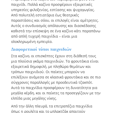
παιχνίδι. Πολλά καζίνο προσφέρουν εξαιρετικές
υπηρεσίες φιλοξενίας, εστίασης και ψυχαγωγίας.
Από πολυτελή εστιατόρια έως θεατρικές
παραστάσεις και σόου, οι επιλογές είναι αμέτρητες.
Αυτός ο συνδυασμός απόλαυσης και διασκέδασης
καθιστά την επίσκεψη σε ένα καζίνο κάτι παραπάνω
από απλή τυχερή παιχνίδια – είναι μια
ολοκληρωμένη εμπειρία.
Διαφορετικοί τύποι παιχνιδιών
Στα καζίνο, οι επισκέπτες έχουν στη διάθεσή τους
μια πλούσια γκάμα παιχνιδιών. Τα φρουτάκια είναι
εξαιρετικά δημοφιλή, με πληθώρα θεμάτων και
τρόπων παιχνιδιού. Οι παίκτες μπορούν να
επιλέξουν ανάμεσα σε κλασικά φρουτάκια και σε πιο
σύγχρονες παραλλαγές με προοδευτικά τζακπότ.
Αυτά τα παιχνίδια προσφέρουν τη δυνατότητα για
μεγάλα κέρδη, και οι παίκτες τα προσεγγίζουν με την
ελπίδα μιας μεγάλης νίκης.
Από την άλλη πλευρά, τα επιτραπέζια παιχνίδια
όπως η ρουλέτα και το μπλακτζάκ απαιτούν