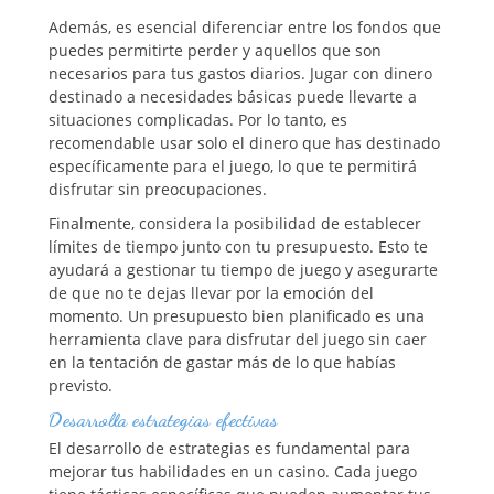
Además, es esencial diferenciar entre los fondos que
puedes permitirte perder y aquellos que son
necesarios para tus gastos diarios. Jugar con dinero
destinado a necesidades básicas puede llevarte a
situaciones complicadas. Por lo tanto, es
recomendable usar solo el dinero que has destinado
específicamente para el juego, lo que te permitirá
disfrutar sin preocupaciones.
Finalmente, considera la posibilidad de establecer
límites de tiempo junto con tu presupuesto. Esto te
ayudará a gestionar tu tiempo de juego y asegurarte
de que no te dejas llevar por la emoción del
momento. Un presupuesto bien planificado es una
herramienta clave para disfrutar del juego sin caer
en la tentación de gastar más de lo que habías
previsto.
Desarrolla estrategias efectivas
El desarrollo de estrategias es fundamental para
mejorar tus habilidades en un casino. Cada juego