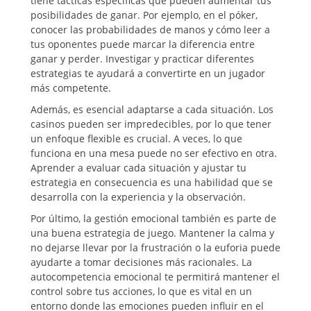
tiene tácticas específicas que pueden aumentar tus
posibilidades de ganar. Por ejemplo, en el póker,
conocer las probabilidades de manos y cómo leer a
tus oponentes puede marcar la diferencia entre
ganar y perder. Investigar y practicar diferentes
estrategias te ayudará a convertirte en un jugador
más competente.
Además, es esencial adaptarse a cada situación. Los
casinos pueden ser impredecibles, por lo que tener
un enfoque flexible es crucial. A veces, lo que
funciona en una mesa puede no ser efectivo en otra.
Aprender a evaluar cada situación y ajustar tu
estrategia en consecuencia es una habilidad que se
desarrolla con la experiencia y la observación.
Por último, la gestión emocional también es parte de
una buena estrategia de juego. Mantener la calma y
no dejarse llevar por la frustración o la euforia puede
ayudarte a tomar decisiones más racionales. La
autocompetencia emocional te permitirá mantener el
control sobre tus acciones, lo que es vital en un
entorno donde las emociones pueden influir en el