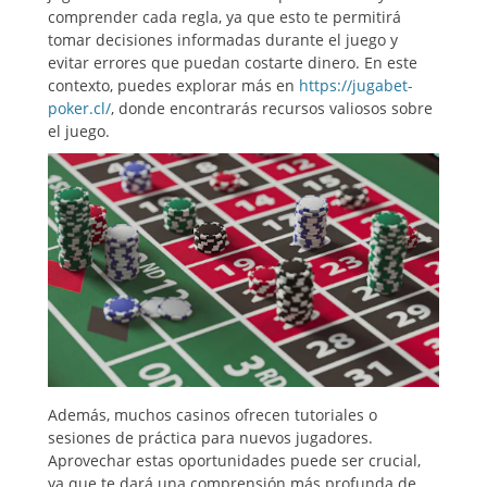
comprender cada regla, ya que esto te permitirá
tomar decisiones informadas durante el juego y
evitar errores que puedan costarte dinero. En este
contexto, puedes explorar más en
https://jugabet-
poker.cl/
, donde encontrarás recursos valiosos sobre
el juego.
Además, muchos casinos ofrecen tutoriales o
sesiones de práctica para nuevos jugadores.
Aprovechar estas oportunidades puede ser crucial,
ya que te dará una comprensión más profunda de