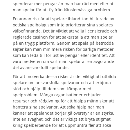
spenderar mer pengar än man har råd med eller att
man spelar för att fly från känslomässiga problem.
En annan risk är att spelare ibland kan bli lurade av
oetiska spelbolag som inte prioriterar sina spelares
välbefinnande. Det är viktigt att välja licensierade och
reglerade casinon för att säkerställa att man spelar
på en trygg plattform. Genom att spela på betrodda
sajter kan man minimera risken för oärliga metoder
som kan leda till förlust av pengar eller identitet. Att
vara medveten om vart man spelar är en avgörande
del av ansvarsfullt spelande.
För att motverka dessa risker är det viktigt att utbilda
spelare om ansvarsfulla spelvanor och att erbjuda
stöd och hjälp till dem som kämpar med
spelproblem. Många organisationer erbjuder
resurser och rådgivning för att hjälpa människor att
hantera sina spelvanor. Att söka hjälp när man
känner att spelandet börjar gå överstyr är en styrka,
inte en svaghet, och det är viktigt att bryta stigmat
kring spelberoende för att uppmuntra fler att söka