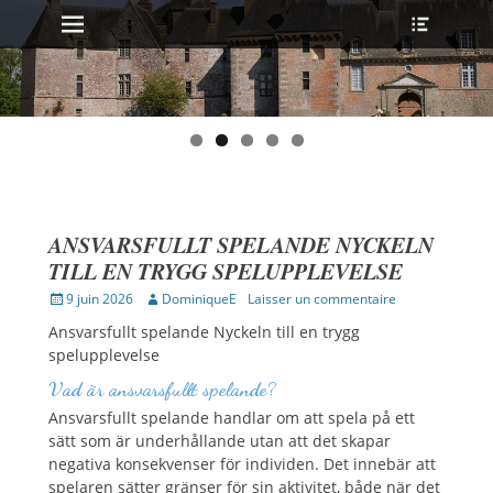
MENU PRINCIPAL
Ouvrir
Aller
l’en-
au
tête
contenu
ANSVARSFULLT SPELANDE NYCKELN
TILL EN TRYGG SPELUPPLEVELSE
Publié
Auteur
9 juin 2026
DominiqueE
Laisser un commentaire
sur
Ansvarsfullt spelande Nyckeln till en trygg
spelupplevelse
Vad är ansvarsfullt spelande?
Ansvarsfullt spelande handlar om att spela på ett
sätt som är underhållande utan att det skapar
negativa konsekvenser för individen. Det innebär att
spelaren sätter gränser för sin aktivitet, både när det