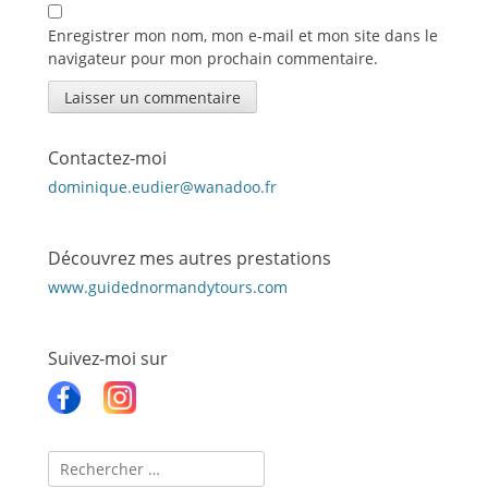
Enregistrer mon nom, mon e-mail et mon site dans le
navigateur pour mon prochain commentaire.
Contactez-moi
dominique.eudier@wanadoo.fr
Découvrez mes autres prestations
www.guidednormandytours.com
Suivez-moi sur
Recherche
pour :