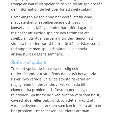
främja ansvarsfullt spelande och se till att spelare får
den information de behöver för att spela säkert.
Utvecklingen av spelande har också lett till ökad
medvetenhet om spelberoende och dess
konsekvenser. Många länder har infört lagar och
regler för att skydda spelare och förhindra att
spelbolag utnyttjar sårbara individer. Genom att
studera historien kan vi bättre förstå de risker som är
förknippade med spel och vikten av att spela
ansvarsfullt i dagens samhälle.
Risker med spelande
Trots att spelande kan vara en rolig och
underhållande aktivitet finns det också betydande
risker involverade. En av de största riskerna är
möjligheten till beroende, vilket kan leda till
ekonomiska problem och förstöra personliga
relationer. Spelberoende kan drabba vem som helst,
oavsett ålder eller bakgrund, och det är viktigt att
vara medveten om tecknen som kan indikera att man
har problem. Dessa tecken inkluderar att man