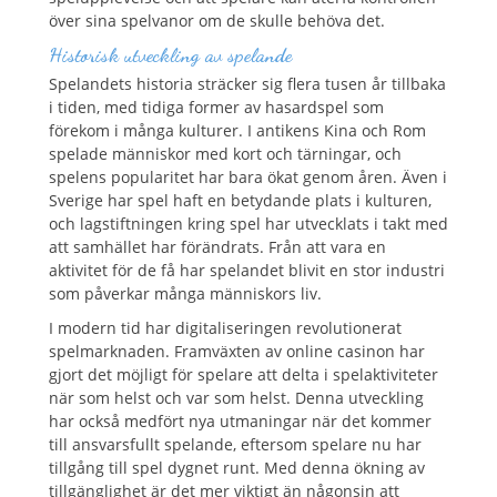
över sina spelvanor om de skulle behöva det.
Historisk utveckling av spelande
Spelandets historia sträcker sig flera tusen år tillbaka
i tiden, med tidiga former av hasardspel som
förekom i många kulturer. I antikens Kina och Rom
spelade människor med kort och tärningar, och
spelens popularitet har bara ökat genom åren. Även i
Sverige har spel haft en betydande plats i kulturen,
och lagstiftningen kring spel har utvecklats i takt med
att samhället har förändrats. Från att vara en
aktivitet för de få har spelandet blivit en stor industri
som påverkar många människors liv.
I modern tid har digitaliseringen revolutionerat
spelmarknaden. Framväxten av online casinon har
gjort det möjligt för spelare att delta i spelaktiviteter
när som helst och var som helst. Denna utveckling
har också medfört nya utmaningar när det kommer
till ansvarsfullt spelande, eftersom spelare nu har
tillgång till spel dygnet runt. Med denna ökning av
tillgänglighet är det mer viktigt än någonsin att