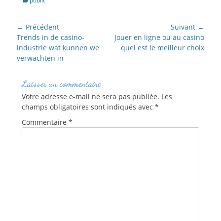
public
NAVIGATION
← Précédent
Suivant →
DE
Article
Article
Trends in de casino-
Jouer en ligne ou au casino
précédent :
suivant :
industrie wat kunnen we
quel est le meilleur choix
L’ARTICLE
verwachten in
Laisser un commentaire
Votre adresse e-mail ne sera pas publiée.
Les
champs obligatoires sont indiqués avec
*
Commentaire
*