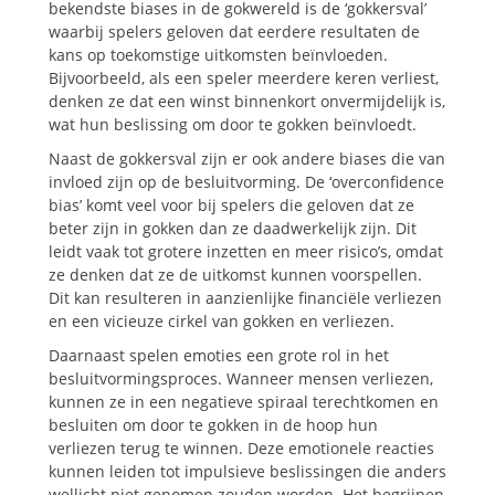
bekendste biases in de gokwereld is de ‘gokkersval’
waarbij spelers geloven dat eerdere resultaten de
kans op toekomstige uitkomsten beïnvloeden.
Bijvoorbeeld, als een speler meerdere keren verliest,
denken ze dat een winst binnenkort onvermijdelijk is,
wat hun beslissing om door te gokken beïnvloedt.
Naast de gokkersval zijn er ook andere biases die van
invloed zijn op de besluitvorming. De ‘overconfidence
bias’ komt veel voor bij spelers die geloven dat ze
beter zijn in gokken dan ze daadwerkelijk zijn. Dit
leidt vaak tot grotere inzetten en meer risico’s, omdat
ze denken dat ze de uitkomst kunnen voorspellen.
Dit kan resulteren in aanzienlijke financiële verliezen
en een vicieuze cirkel van gokken en verliezen.
Daarnaast spelen emoties een grote rol in het
besluitvormingsproces. Wanneer mensen verliezen,
kunnen ze in een negatieve spiraal terechtkomen en
besluiten om door te gokken in de hoop hun
verliezen terug te winnen. Deze emotionele reacties
kunnen leiden tot impulsieve beslissingen die anders
wellicht niet genomen zouden worden. Het begrijpen