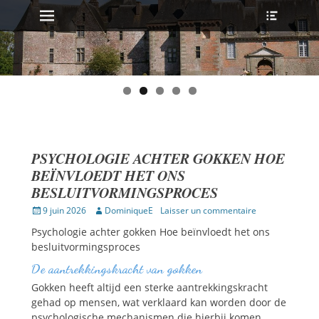
MENU PRINCIPAL
Ouvrir
Aller
l’en-
au
tête
contenu
PSYCHOLOGIE ACHTER GOKKEN HOE
BEÏNVLOEDT HET ONS
BESLUITVORMINGSPROCES
Publié
Auteur
9 juin 2026
DominiqueE
Laisser un commentaire
sur
Psychologie achter gokken Hoe beïnvloedt het ons
besluitvormingsproces
De aantrekkingskracht van gokken
Gokken heeft altijd een sterke aantrekkingskracht
gehad op mensen, wat verklaard kan worden door de
psychologische mechanismen die hierbij komen