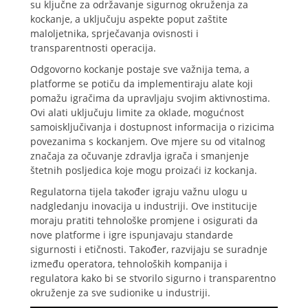
su ključne za održavanje sigurnog okruženja za
kockanje, a uključuju aspekte poput zaštite
maloljetnika, sprječavanja ovisnosti i
transparentnosti operacija.
Odgovorno kockanje postaje sve važnija tema, a
platforme se potiču da implementiraju alate koji
pomažu igračima da upravljaju svojim aktivnostima.
Ovi alati uključuju limite za oklade, mogućnost
samoisključivanja i dostupnost informacija o rizicima
povezanima s kockanjem. Ove mjere su od vitalnog
značaja za očuvanje zdravlja igrača i smanjenje
štetnih posljedica koje mogu proizaći iz kockanja.
Regulatorna tijela također igraju važnu ulogu u
nadgledanju inovacija u industriji. Ove institucije
moraju pratiti tehnološke promjene i osigurati da
nove platforme i igre ispunjavaju standarde
sigurnosti i etičnosti. Također, razvijaju se suradnje
između operatora, tehnoloških kompanija i
regulatora kako bi se stvorilo sigurno i transparentno
okruženje za sve sudionike u industriji.