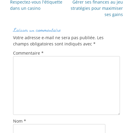
DE
Article
Article
Respectez-vous l'étiquette
Gérer ses finances au jeu
précédent :
suivant :
dans un casino
stratégies pour maximiser
L’ARTICLE
ses gains
Laisser un commentaire
Votre adresse e-mail ne sera pas publiée.
Les
champs obligatoires sont indiqués avec
*
Commentaire
*
Nom
*