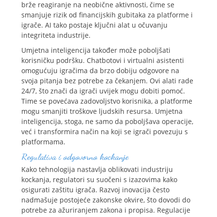
brže reagiranje na neobične aktivnosti, čime se
smanjuje rizik od financijskih gubitaka za platforme i
igrače. AI tako postaje ključni alat u očuvanju
integriteta industrije.
Umjetna inteligencija također može poboljšati
korisničku podršku. Chatbotovi i virtualni asistenti
omogućuju igračima da brzo dobiju odgovore na
svoja pitanja bez potrebe za čekanjem. Ovi alati rade
24/7, što znači da igrači uvijek mogu dobiti pomoć.
Time se povećava zadovoljstvo korisnika, a platforme
mogu smanjiti troškove ljudskih resursa. Umjetna
inteligencija, stoga, ne samo da poboljšava operacije,
već i transformira način na koji se igrači povezuju s
platformama.
Regulativa i odgovorno kockanje
Kako tehnologija nastavlja oblikovati industriju
kockanja, regulatori su suočeni s izazovima kako
osigurati zaštitu igrača. Razvoj inovacija često
nadmašuje postojeće zakonske okvire, što dovodi do
potrebe za ažuriranjem zakona i propisa. Regulacije