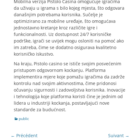
Mobilna verzija Pistolo Casina omogućuje igračima
da uživaju u igrama s bilo kojeg mjesta, što odgovara
današnjim potrebama korisnika. Sučelje je
optimizirano za mobilne uređaje, što omogućava
jednostavno kretanje kroz različite igre i
funkcionalnosti. Uz dostupnost 24/7 korisničke
podrške, igrači se uvijek mogu osloniti na pomoć ako
im zatreba, čime se dodatno osigurava kvalitetno
korisničko iskustvo.
Na kraju, Pistolo casino se ističe svojim posvećenim
pristupom odgovornom kockanju. Platforma
implementira mjere koje pomažu igračima da zadrže
kontrolu nad svojim aktivnostima, čime pridonosi
očuvanju sigurnosti i zadovoljstva korisnika. Inovacije
i tehnologija koje platforma koristi čine je jednim od
lidera u industriji kockanja, postavljajući nove
standarde za budućnost.
Catégories
public
NAVIGATION
← Précédent
Suivant →