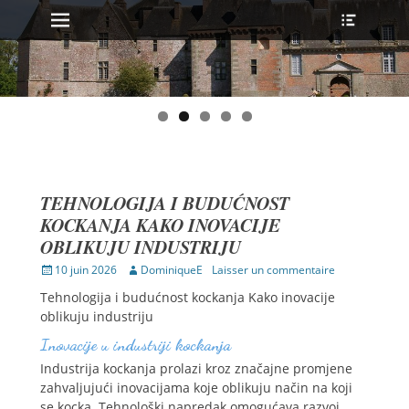
MENU PRINCIPAL
Ouvrir
Aller
l’en-
au
tête
contenu
TEHNOLOGIJA I BUDUĆNOST
KOCKANJA KAKO INOVACIJE
OBLIKUJU INDUSTRIJU
Publié
Auteur
10 juin 2026
DominiqueE
Laisser un commentaire
sur
Tehnologija i budućnost kockanja Kako inovacije
oblikuju industriju
Inovacije u industriji kockanja
Industrija kockanja prolazi kroz značajne promjene
zahvaljujući inovacijama koje oblikuju način na koji
se kocka. Tehnološki napredak omogućava razvoj