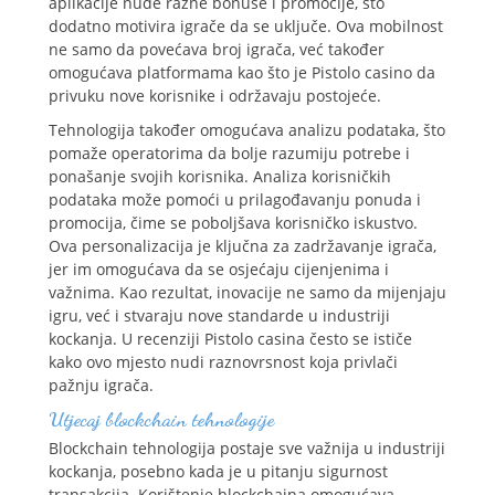
aplikacije nude razne bonuse i promocije, što
dodatno motivira igrače da se uključe. Ova mobilnost
ne samo da povećava broj igrača, već također
omogućava platformama kao što je Pistolo casino da
privuku nove korisnike i održavaju postojeće.
Tehnologija također omogućava analizu podataka, što
pomaže operatorima da bolje razumiju potrebe i
ponašanje svojih korisnika. Analiza korisničkih
podataka može pomoći u prilagođavanju ponuda i
promocija, čime se poboljšava korisničko iskustvo.
Ova personalizacija je ključna za zadržavanje igrača,
jer im omogućava da se osjećaju cijenjenima i
važnima. Kao rezultat, inovacije ne samo da mijenjaju
igru, već i stvaraju nove standarde u industriji
kockanja. U recenziji Pistolo casina često se ističe
kako ovo mjesto nudi raznovrsnost koja privlači
pažnju igrača.
Utjecaj blockchain tehnologije
Blockchain tehnologija postaje sve važnija u industriji
kockanja, posebno kada je u pitanju sigurnost
transakcija. Korištenje blockchaina omogućava