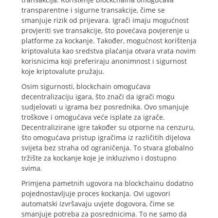
transparentne i sigurne transakcije, čime se
smanjuje rizik od prijevara. Igrači imaju mogućnost
provjeriti sve transakcije, što povećava povjerenje u
platforme za kockanje. Također, mogućnost korištenja
kriptovaluta kao sredstva plaćanja otvara vrata novim
korisnicima koji preferiraju anonimnost i sigurnost
koje kriptovalute pružaju.
Osim sigurnosti, blockchain omogućava
decentralizaciju igara, što znači da igrači mogu
sudjelovati u igrama bez posrednika. Ovo smanjuje
troškove i omogućava veće isplate za igrače.
Decentralizirane igre također su otporne na cenzuru,
što omogućava pristup igračima iz različitih dijelova
svijeta bez straha od ograničenja. To stvara globalno
tržište za kockanje koje je inkluzivno i dostupno
svima.
Primjena pametnih ugovora na blockchainu dodatno
pojednostavljuje proces kockanja. Ovi ugovori
automatski izvršavaju uvjete dogovora, čime se
smanjuje potreba za posrednicima. To ne samo da