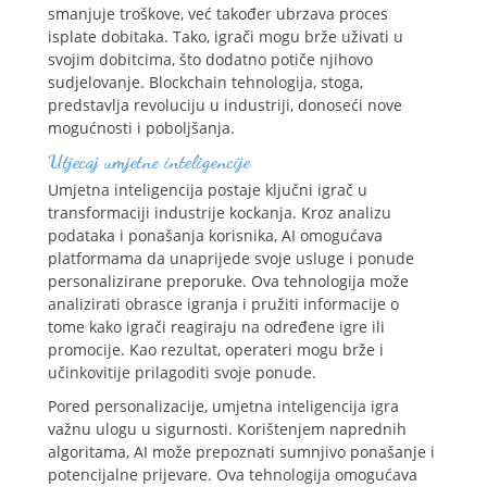
smanjuje troškove, već također ubrzava proces
isplate dobitaka. Tako, igrači mogu brže uživati u
svojim dobitcima, što dodatno potiče njihovo
sudjelovanje. Blockchain tehnologija, stoga,
predstavlja revoluciju u industriji, donoseći nove
mogućnosti i poboljšanja.
Utjecaj umjetne inteligencije
Umjetna inteligencija postaje ključni igrač u
transformaciji industrije kockanja. Kroz analizu
podataka i ponašanja korisnika, AI omogućava
platformama da unaprijede svoje usluge i ponude
personalizirane preporuke. Ova tehnologija može
analizirati obrasce igranja i pružiti informacije o
tome kako igrači reagiraju na određene igre ili
promocije. Kao rezultat, operateri mogu brže i
učinkovitije prilagoditi svoje ponude.
Pored personalizacije, umjetna inteligencija igra
važnu ulogu u sigurnosti. Korištenjem naprednih
algoritama, AI može prepoznati sumnjivo ponašanje i
potencijalne prijevare. Ova tehnologija omogućava