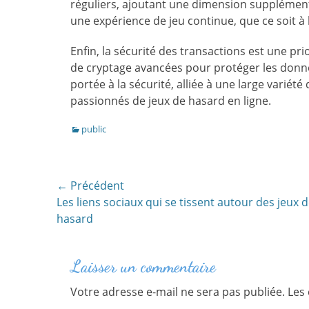
réguliers, ajoutant une dimension supplémenta
une expérience de jeu continue, que ce soit 
Enfin, la sécurité des transactions est une pr
de cryptage avancées pour protéger les donné
portée à la sécurité, alliée à une large variét
passionnés de jeux de hasard en ligne.
Catégories
public
NAVIGATION
← Précédent
Article
Les liens sociaux qui se tissent autour des jeux 
DE
précédent :
hasard
L’ARTICLE
Laisser un commentaire
Votre adresse e-mail ne sera pas publiée.
Les