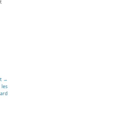
t
nt →
 les
sard