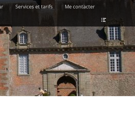
ur
Services et tarifs
Me contacter
Ouvrir/Fer
l’en-
tête