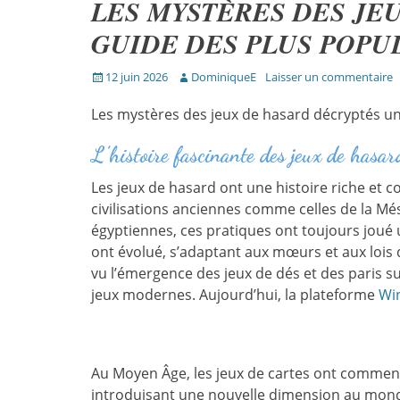
LES MYSTÈRES DES JE
GUIDE DES PLUS POPU
Publié
Auteur
12 juin 2026
DominiqueE
Laisser un commentaire
sur
Les mystères des jeux de hasard décryptés un
L’histoire fascinante des jeux de hasar
Les jeux de hasard ont une histoire riche et 
civilisations anciennes comme celles de la 
égyptiennes, ces pratiques ont toujours joué un
ont évolué, s’adaptant aux mœurs et aux lois d
vu l’émergence des jeux de dés et des paris s
jeux modernes. Aujourd’hui, la plateforme
Wi
Au Moyen Âge, les jeux de cartes ont commenc
introduisant une nouvelle dimension au monde