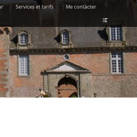
ur
Services et tarifs
Me contacter
Ouvrir/Fer
l’en-
tête