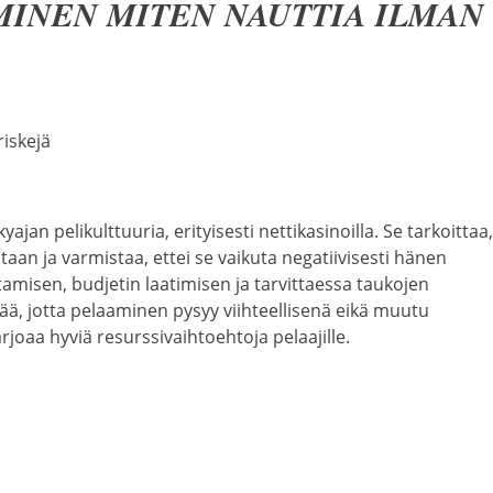
MINEN MITEN NAUTTIA ILMAN
iskejä
an pelikulttuuria, erityisesti nettikasinoilla. Se tarkoittaa,
an ja varmistaa, ettei se vaikuta negatiivisesti hänen
amisen, budjetin laatimisen ja tarvittaessa taukojen
ää, jotta pelaaminen pysyy viihteellisenä eikä muutu
rjoaa hyviä resurssivaihtoehtoja pelaajille.