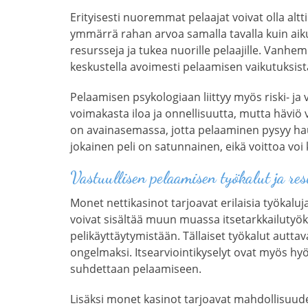
Erityisesti nuoremmat pelaajat voivat olla altt
ymmärrä rahan arvoa samalla tavalla kuin aiku
resursseja ja tukea nuorille pelaajille. Vanhe
keskustella avoimesti pelaamisen vaikutuksista
Pelaamisen psykologiaan liittyy myös riski- ja
voimakasta iloa ja onnellisuutta, mutta häviö 
on avainasemassa, jotta pelaaminen pysyy haus
jokainen peli on satunnainen, eikä voittoa voi
Vastuullisen pelaamisen työkalut ja res
Monet nettikasinot tarjoavat erilaisia työkalu
voivat sisältää muun muassa itsetarkkailutyöka
pelikäyttäytymistään. Tällaiset työkalut autt
ongelmaksi. Itsearviointikyselyt ovat myös hyö
suhdettaan pelaamiseen.
Lisäksi monet kasinot tarjoavat mahdollisuuden