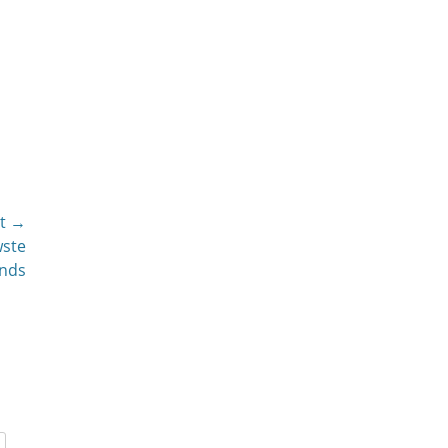
nt →
wste
ends