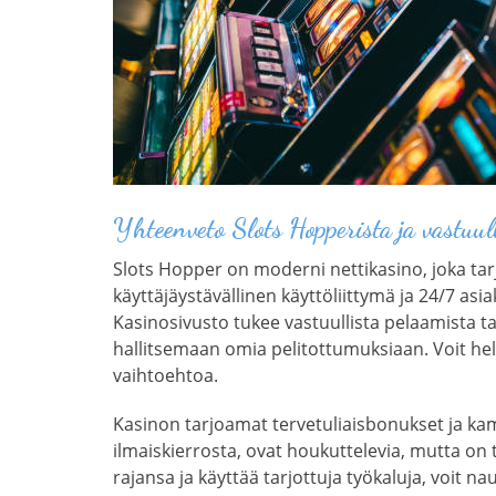
Yhteenveto Slots Hopperista ja vastuul
Slots Hopper on moderni nettikasino, joka tarj
käyttäjäystävällinen käyttöliittymä ja 24/7 asi
Kasinosivusto tukee vastuullista pelaamista tar
hallitsemaan omia pelitottumuksiaan. Voit helpo
vaihtoehtoa.
Kasinon tarjoamat tervetuliaisbonukset ja ka
ilmaiskierrosta, ovat houkuttelevia, mutta on 
rajansa ja käyttää tarjottuja työkaluja, voit n