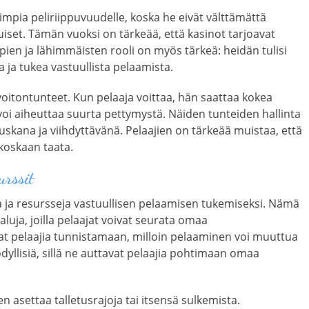
iimpia peliriippuvuudelle, koska he eivät välttämättä
iset. Tämän vuoksi on tärkeää, että kasinot tarjoavat
mpien ja lähimmäisten rooli on myös tärkeä: heidän tulisi
 ja tukea vastuullista pelaamista.
 voitontunteet. Kun pelaaja voittaa, hän saattaa kokea
voi aiheuttaa suurta pettymystä. Näiden tunteiden hallinta
kana ja viihdyttävänä. Pelaajien on tärkeää muistaa, että
 koskaan taata.
urssit
ja ja resursseja vastuullisen pelaamisen tukemiseksi. Nämä
luja, joilla pelaajat voivat seurata omaa
avat pelaajia tunnistamaan, milloin pelaaminen voi muuttua
dyllisiä, sillä ne auttavat pelaajia pohtimaan omaa
 asettaa talletusrajoja tai itsensä sulkemista.