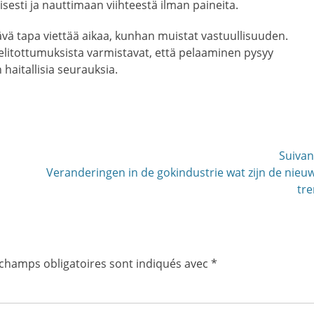
sesti ja nauttimaan viihteestä ilman paineita.
ävä tapa viettää aikaa, kunhan muistat vastuullisuuden.
pelitottumuksista varmistavat, että pelaaminen pysyy
aitallisia seurauksia.
Suiva
Article
Veranderingen in de gokindustrie wat zijn de nieu
suivant :
tr
 champs obligatoires sont indiqués avec
*