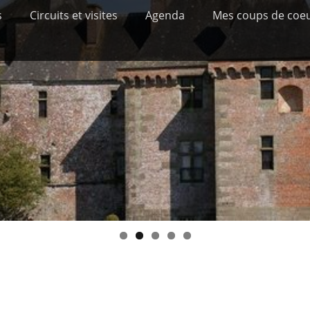
s
Circuits et visites
Agenda
Mes coups de coe