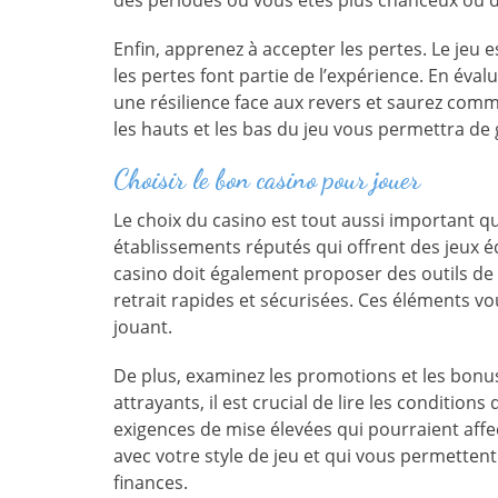
des périodes où vous êtes plus chanceux ou 
Enfin, apprenez à accepter les pertes. Le jeu e
les pertes font partie de l’expérience. En év
une résilience face aux revers et saurez comm
les hauts et les bas du jeu vous permettra de 
Choisir le bon casino pour jouer
Le choix du casino est tout aussi important qu
établissements réputés qui offrent des jeux 
casino doit également proposer des outils de
retrait rapides et sécurisées. Ces éléments vo
jouant.
De plus, examinez les promotions et les bonus 
attrayants, il est crucial de lire les conditio
exigences de mise élevées qui pourraient affec
avec votre style de jeu et qui vous permette
finances.