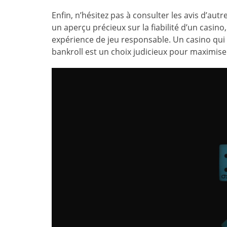
Enfin, n’hésitez pas à consulter les avis d’au
un aperçu précieux sur la fiabilité d’un casin
expérience de jeu responsable. Un casino qui s
bankroll est un choix judicieux pour maximise