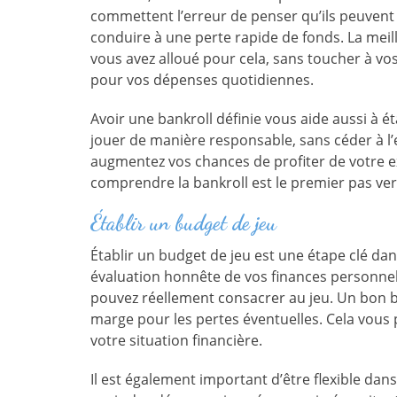
commettent l’erreur de penser qu’ils peuvent u
conduire à une perte rapide de fonds. La meil
vous avez alloué pour cela, sans toucher à v
pour vos dépenses quotidiennes.
Avoir une bankroll définie vous aide aussi à é
jouer de manière responsable, sans céder à l’
augmentez vos chances de profiter de votre e
comprendre la bankroll est le premier pas vers
Établir un budget de jeu
Établir un budget de jeu est une étape clé da
évaluation honnête de vos finances personnel
pouvez réellement consacrer au jeu. Un bon b
marge pour les pertes éventuelles. Cela vous 
votre situation financière.
Il est également important d’être flexible dans