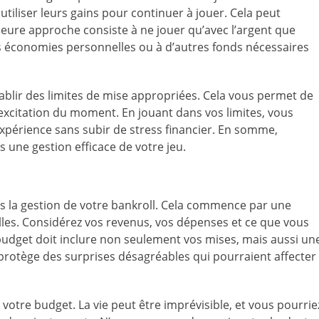
tiliser leurs gains pour continuer à jouer. Cela peut
leure approche consiste à ne jouer qu’avec l’argent que
os économies personnelles ou à d’autres fonds nécessaires
tablir des limites de mise appropriées. Cela vous permet de
excitation du moment. En jouant dans vos limites, vous
xpérience sans subir de stress financier. En somme,
 une gestion efficace de votre jeu.
ns la gestion de votre bankroll. Cela commence par une
les. Considérez vos revenus, vos dépenses et ce que vous
udget doit inclure non seulement vos mises, mais aussi un
protège des surprises désagréables qui pourraient affecter
 votre budget. La vie peut être imprévisible, et vous pourrie