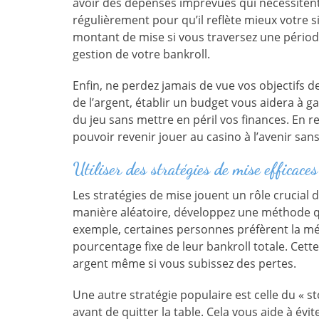
avoir des dépenses imprévues qui nécessitent
régulièrement pour qu’il reflète mieux votre s
montant de mise si vous traversez une période fi
gestion de votre bankroll.
Enfin, ne perdez jamais de vue vos objectifs 
de l’argent, établir un budget vous aidera à g
du jeu sans mettre en péril vos finances. En 
pouvoir revenir jouer au casino à l’avenir sans
Utiliser des stratégies de mise efficaces
Les stratégies de mise jouent un rôle crucial d
manière aléatoire, développez une méthode qu
exemple, certaines personnes préfèrent la mé
pourcentage fixe de leur bankroll totale. Cet
argent même si vous subissez des pertes.
Une autre stratégie populaire est celle du « s
avant de quitter la table. Cela vous aide à évi