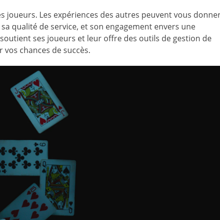
tres joueurs. Les expériences des autres peuvent vous donne
o, sa qualité de service, et son engagement envers une
outient ses joueurs et leur offre des outils de gestion de
r vos chances de succès.