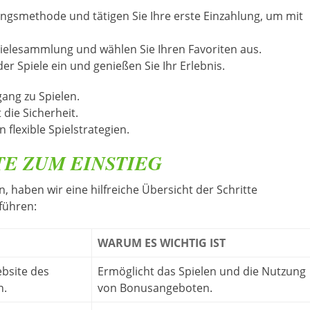
ngsmethode und tätigen Sie Ihre erste Einzahlung, um mit
ielesammlung und wählen Sie Ihren Favoriten aus.
er Spiele ein und genießen Sie Ihr Erlebnis.
gang zu Spielen.
 die Sicherheit.
 flexible Spielstrategien.
TE ZUM EINSTIEG
n, haben wir eine hilfreiche Übersicht der Schritte
führen:
WARUM ES WICHTIG IST
ebsite des
Ermöglicht das Spielen und die Nutzung
n.
von Bonusangeboten.