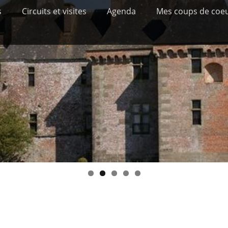
s
Circuits et visites
Agenda
Mes coups de coe