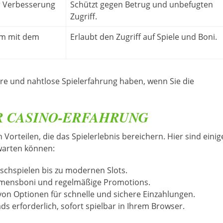
ur Verbesserung
Schützt gegen Betrug und unbefugten
Zugriff.
 um mit dem
Erlaubt den Zugriff auf Spiele und Boni.
here und nahtlose Spielerfahrung haben, wenn Sie die
R CASINO-ERFAHRUNG
n Vorteilen, die das Spielerlebnis bereichern. Hier sind einig
rwarten können:
Tischspielen bis zu modernen Slots.
mmensboni und regelmäßige Promotions.
von Optionen für schnelle und sichere Einzahlungen.
ads erforderlich, sofort spielbar in Ihrem Browser.