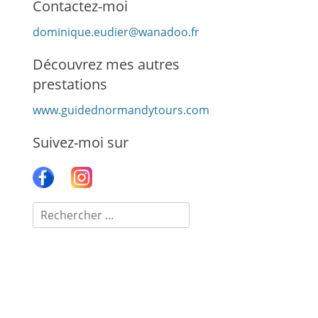
Contactez-moi
dominique.eudier@wanadoo.fr
Découvrez mes autres
prestations
www.guidednormandytours.com
Suivez-moi sur
Recherche
pour :