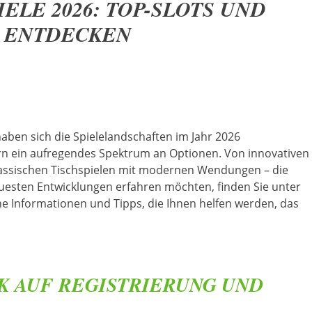
IELE 2026: TOP-SLOTS UND
 ENTDECKEN
aben sich die Spielelandschaften im Jahr 2026
ern ein aufregendes Spektrum an Optionen. Von innovativen
klassischen Tischspielen mit modernen Wendungen – die
euesten Entwicklungen erfahren möchten, finden Sie unter
he Informationen und Tipps, die Ihnen helfen werden, das
K AUF REGISTRIERUNG UND