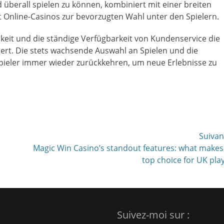
nd überall spielen zu können, kombiniert mit einer breiten
t Online-Casinos zur bevorzugten Wahl unter den Spielern.
eit und die ständige Verfügbarkeit von Kundenservice die
igert. Die stets wachsende Auswahl an Spielen und die
Spieler immer wieder zurückkehren, um neue Erlebnisse zu
Suiva
Article
Magic Win Casino’s standout features: what makes 
suivant :
top choice for UK pla
Suivez-moi sur :