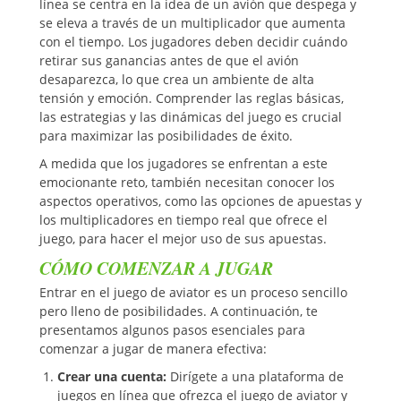
línea se centra en la idea de un avión que despega y
se eleva a través de un multiplicador que aumenta
con el tiempo. Los jugadores deben decidir cuándo
retirar sus ganancias antes de que el avión
desaparezca, lo que crea un ambiente de alta
tensión y emoción. Comprender las reglas básicas,
las estrategias y las dinámicas del juego es crucial
para maximizar las posibilidades de éxito.
A medida que los jugadores se enfrentan a este
emocionante reto, también necesitan conocer los
aspectos operativos, como las opciones de apuestas y
los multiplicadores en tiempo real que ofrece el
juego, para hacer el mejor uso de sus apuestas.
CÓMO COMENZAR A JUGAR
Entrar en el juego de aviator es un proceso sencillo
pero lleno de posibilidades. A continuación, te
presentamos algunos pasos esenciales para
comenzar a jugar de manera efectiva:
Crear una cuenta:
Dirígete a una plataforma de
juegos en línea que ofrezca el juego de aviator y