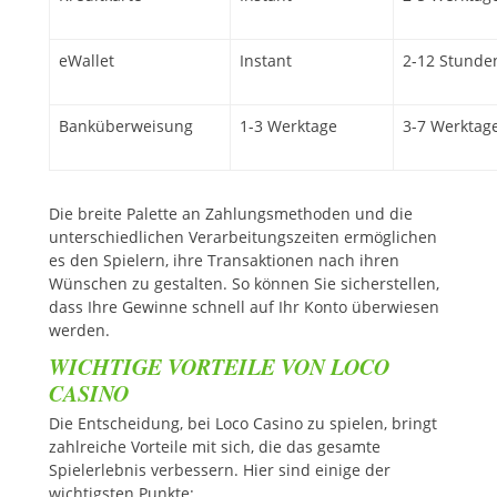
eWallet
Instant
2-12 Stunde
Banküberweisung
1-3 Werktage
3-7 Werktag
Die breite Palette an Zahlungsmethoden und die
unterschiedlichen Verarbeitungszeiten ermöglichen
es den Spielern, ihre Transaktionen nach ihren
Wünschen zu gestalten. So können Sie sicherstellen,
dass Ihre Gewinne schnell auf Ihr Konto überwiesen
werden.
WICHTIGE VORTEILE VON LOCO
CASINO
Die Entscheidung, bei Loco Casino zu spielen, bringt
zahlreiche Vorteile mit sich, die das gesamte
Spielerlebnis verbessern. Hier sind einige der
wichtigsten Punkte: