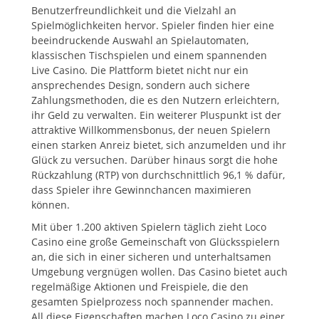
Benutzerfreundlichkeit und die Vielzahl an
Spielmöglichkeiten hervor. Spieler finden hier eine
beeindruckende Auswahl an Spielautomaten,
klassischen Tischspielen und einem spannenden
Live Casino. Die Plattform bietet nicht nur ein
ansprechendes Design, sondern auch sichere
Zahlungsmethoden, die es den Nutzern erleichtern,
ihr Geld zu verwalten. Ein weiterer Pluspunkt ist der
attraktive Willkommensbonus, der neuen Spielern
einen starken Anreiz bietet, sich anzumelden und ihr
Glück zu versuchen. Darüber hinaus sorgt die hohe
Rückzahlung (RTP) von durchschnittlich 96,1 % dafür,
dass Spieler ihre Gewinnchancen maximieren
können.
Mit über 1.200 aktiven Spielern täglich zieht Loco
Casino eine große Gemeinschaft von Glücksspielern
an, die sich in einer sicheren und unterhaltsamen
Umgebung vergnügen wollen. Das Casino bietet auch
regelmäßige Aktionen und Freispiele, die den
gesamten Spielprozess noch spannender machen.
All diese Eigenschaften machen Loco Casino zu einer