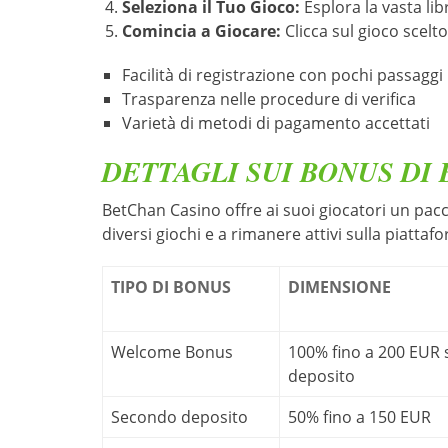
Seleziona il Tuo Gioco:
Esplora la vasta libre
Comincia a Giocare:
Clicca sul gioco scelto
Facilità di registrazione con pochi passaggi
Trasparenza nelle procedure di verifica
Varietà di metodi di pagamento accettati
DETTAGLI SUI BONUS DI
BetChan Casino offre ai suoi giocatori un pacc
diversi giochi e a rimanere attivi sulla piattaf
TIPO DI BONUS
DIMENSIONE
Welcome Bonus
100% fino a 200 EUR 
deposito
Secondo deposito
50% fino a 150 EUR