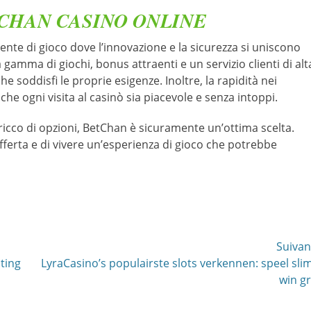
CHAN CASINO ONLINE
ente di gioco dove l’innovazione e la sicurezza si uniscono
gamma di giochi, bonus attraenti e un servizio clienti di alt
e soddisfi le proprie esigenze. Inoltre, la rapidità nei
che ogni visita al casinò sia piacevole e senza intoppi.
 ricco di opzioni, BetChan è sicuramente un’ottima scelta.
fferta e di vivere un’esperienza di gioco che potrebbe
Suiva
Article
ating
LyraCasino’s populairste slots verkennen: speel sli
suivant :
win g