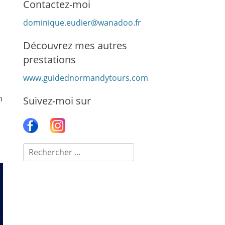
Contactez-moi
dominique.eudier@wanadoo.fr
Découvrez mes autres
prestations
www.guidednormandytours.com
n
Suivez-moi sur
Recherche
pour :