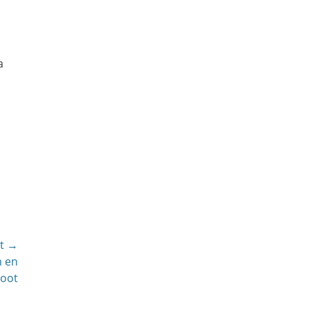
a
nt →
m en
root