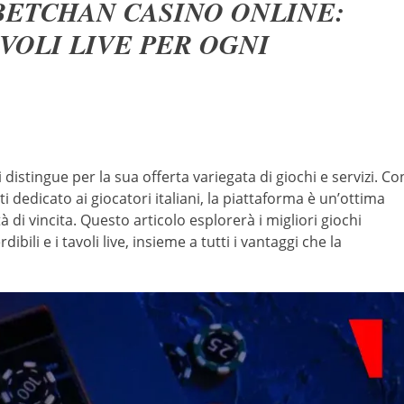
 BETCHAN CASINO ONLINE:
AVOLI LIVE PER OGNI
istingue per la sua offerta variegata di giochi e servizi. Co
ti dedicato ai giocatori italiani, la piattaforma è un’ottima
 di vincita. Questo articolo esplorerà i migliori giochi
ibili e i tavoli live, insieme a tutti i vantaggi che la