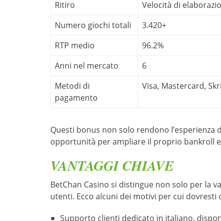
Ritiro
Velocità di elaborazi
Numero giochi totali
3.420+
RTP medio
96.2%
Anni nel mercato
6
Metodi di
Visa, Mastercard, Skri
pagamento
Questi bonus non solo rendono l’esperienza d
opportunità per ampliare il proprio bankroll e
VANTAGGI CHIAVE
BetChan Casino si distingue non solo per la var
utenti. Ecco alcuni dei motivi per cui dovrest
Supporto clienti dedicato in italiano, disp