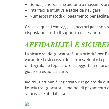
Bonus generosi che aiutano a massimizzare 
Interfaccia intuitiva e facile da navigare.
Numerosi metodi di pagamento per facilitar
Grazie a questi vantaggi, i giocatori possono s
disposizione tutto il supporto necessario.
AFFIDABILITÀ E SICURE
La sicurezza dei giocatori è una priorità per B
garantire la sicurezza delle transazioni e la pr
crittografati e l’operatore è soggetto a rigor
gioco sia equo e sicuro.
Inoltre, BetChan è registrato e regolato da auto
fiducia tra i giocatori. I metodi di pagamento o
sicurezza e affidabilità.