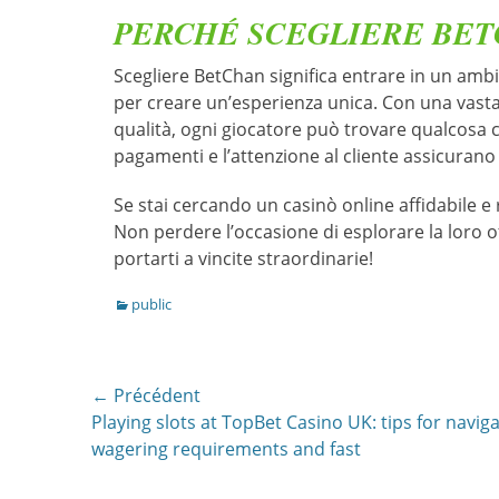
PERCHÉ SCEGLIERE BET
Scegliere BetChan significa entrare in un ambi
per creare un’esperienza unica. Con una vasta 
qualità, ogni giocatore può trovare qualcosa ch
pagamenti e l’attenzione al cliente assicurano 
Se stai cercando un casinò online affidabile e
Non perdere l’occasione di esplorare la loro o
portarti a vincite straordinarie!
Catégories
public
NAVIGATION
← Précédent
Article
Playing slots at TopBet Casino UK: tips for navig
DE
précédent :
wagering requirements and fast
L’ARTICLE