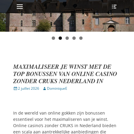
MENU PRINCIPAL
Ouvrir
Aller
l’en-
au
tête
contenu
MAXIMALISEER JE WINST MET DE
TOP BONUSSEN VAN ONLINE CASINO
ZONDER CRUKS NEDERLAND IN
Publié
Auteur
2 juillet 2026
DominiqueE
sur
In de wereld van online gokken zijn bonussen
essentieel voor het maximaliseren van je winst.
Online casino’s zonder CRUKS in Nederland bieden
een scala aan aantrekkelijke aanbiedingen die