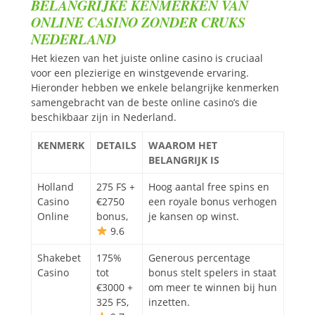
BELANGRIJKE KENMERKEN VAN
ONLINE CASINO ZONDER CRUKS
NEDERLAND
Het kiezen van het juiste online casino is cruciaal
voor een plezierige en winstgevende ervaring.
Hieronder hebben we enkele belangrijke kenmerken
samengebracht van de beste online casino’s die
beschikbaar zijn in Nederland.
KENMERK
DETAILS
WAAROM HET
BELANGRIJK IS
Holland
275 FS +
Hoog aantal free spins en
Casino
€2750
een royale bonus verhogen
Online
bonus,
je kansen op winst.
9.6
Shakebet
175%
Generous percentage
Casino
tot
bonus stelt spelers in staat
€3000 +
om meer te winnen bij hun
325 FS,
inzetten.