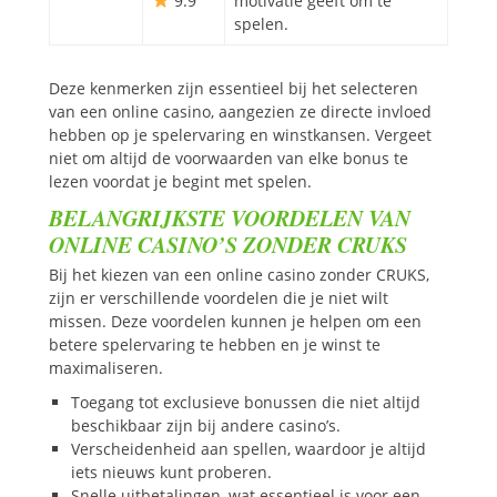
9.9
motivatie geeft om te
spelen.
Deze kenmerken zijn essentieel bij het selecteren
van een online casino, aangezien ze directe invloed
hebben op je spelervaring en winstkansen. Vergeet
niet om altijd de voorwaarden van elke bonus te
lezen voordat je begint met spelen.
BELANGRIJKSTE VOORDELEN VAN
ONLINE CASINO’S ZONDER CRUKS
Bij het kiezen van een online casino zonder CRUKS,
zijn er verschillende voordelen die je niet wilt
missen. Deze voordelen kunnen je helpen om een
betere spelervaring te hebben en je winst te
maximaliseren.
Toegang tot exclusieve bonussen die niet altijd
beschikbaar zijn bij andere casino’s.
Verscheidenheid aan spellen, waardoor je altijd
iets nieuws kunt proberen.
Snelle uitbetalingen, wat essentieel is voor een