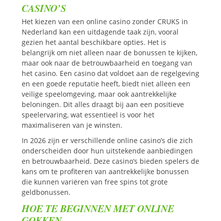
CASINO’S
Het kiezen van een online casino zonder CRUKS in
Nederland kan een uitdagende taak zijn, vooral
gezien het aantal beschikbare opties. Het is
belangrijk om niet alleen naar de bonussen te kijken,
maar ook naar de betrouwbaarheid en toegang van
het casino. Een casino dat voldoet aan de regelgeving
en een goede reputatie heeft, biedt niet alleen een
veilige speelomgeving, maar ook aantrekkelijke
beloningen. Dit alles draagt bij aan een positieve
speelervaring, wat essentieel is voor het
maximaliseren van je winsten.
In 2026 zijn er verschillende online casino’s die zich
onderscheiden door hun uitstekende aanbiedingen
en betrouwbaarheid. Deze casino’s bieden spelers de
kans om te profiteren van aantrekkelijke bonussen
die kunnen variëren van free spins tot grote
geldbonussen.
HOE TE BEGINNEN MET ONLINE
GOKKEN