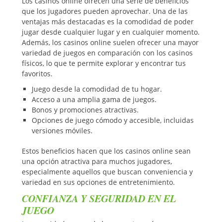
Los casinos online ofrecen una serie de beneficios
que los jugadores pueden aprovechar. Una de las
ventajas más destacadas es la comodidad de poder
jugar desde cualquier lugar y en cualquier momento.
Además, los casinos online suelen ofrecer una mayor
variedad de juegos en comparación con los casinos
físicos, lo que te permite explorar y encontrar tus
favoritos.
Juego desde la comodidad de tu hogar.
Acceso a una amplia gama de juegos.
Bonos y promociones atractivas.
Opciones de juego cómodo y accesible, incluidas
versiones móviles.
Estos beneficios hacen que los casinos online sean
una opción atractiva para muchos jugadores,
especialmente aquellos que buscan conveniencia y
variedad en sus opciones de entretenimiento.
CONFIANZA Y SEGURIDAD EN EL
JUEGO