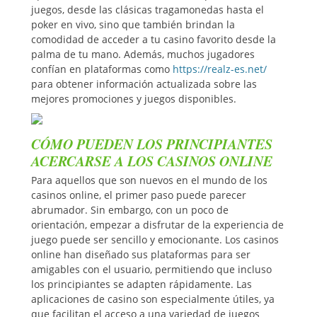
juegos, desde las clásicas tragamonedas hasta el
poker en vivo, sino que también brindan la
comodidad de acceder a tu casino favorito desde la
palma de tu mano. Además, muchos jugadores
confían en plataformas como
https://realz-es.net/
para obtener información actualizada sobre las
mejores promociones y juegos disponibles.
CÓMO PUEDEN LOS PRINCIPIANTES
ACERCARSE A LOS CASINOS ONLINE
Para aquellos que son nuevos en el mundo de los
casinos online, el primer paso puede parecer
abrumador. Sin embargo, con un poco de
orientación, empezar a disfrutar de la experiencia de
juego puede ser sencillo y emocionante. Los casinos
online han diseñado sus plataformas para ser
amigables con el usuario, permitiendo que incluso
los principiantes se adapten rápidamente. Las
aplicaciones de casino son especialmente útiles, ya
que facilitan el acceso a una variedad de juegos