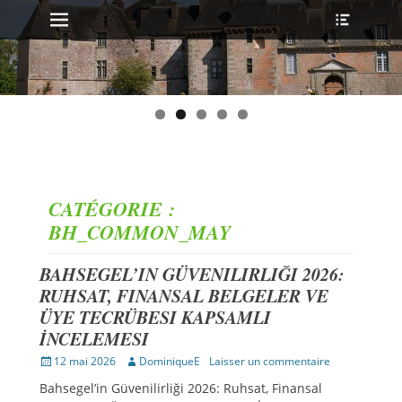
MENU PRINCIPAL
Ouvrir
Aller
l’en-
au
tête
contenu
CATÉGORIE :
BH_COMMON_MAY
BAHSEGEL’IN GÜVENILIRLIĞI 2026:
RUHSAT, FINANSAL BELGELER VE
ÜYE TECRÜBESI KAPSAMLI
İNCELEMESI
Publié
Auteur
12 mai 2026
DominiqueE
Laisser un commentaire
sur
Bahsegel’in Güvenilirliği 2026: Ruhsat, Finansal