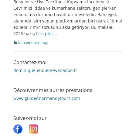
Belgeler ve Üye Tecrübesi Kapsamlı İncelemesi
Çevrimiçi iddaa ve kumarhane sektörü genişlerken,
emin olma durumu hayatî bir meseledir. Bahsegel,
alanında isim yapan platformlardan biri olarak ‘İtimat
edilebilir mi?’ sorusunu akla getiriyor. Bu makale,
2026 bakış
Lire plus …
Catégories
bh_common_may
Contactez-moi
dominique.eudier@wanadoo.fr
Découvrez mes autres prestations
www.guidednormandytours.com
Suivez-moi sur