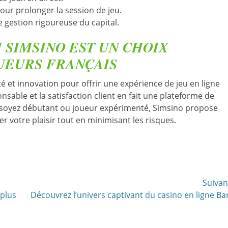
our prolonger la session de jeu.
ne gestion rigoureuse du capital.
 SIMSINO EST UN CHOIX
OUEURS FRANÇAIS
é et innovation pour offrir une expérience de jeu en ligne
able et la satisfaction client en fait une plateforme de
s soyez débutant ou joueur expérimenté, Simsino propose
r votre plaisir tout en minimisant les risques.
Suiva
Article
 plus
Découvrez l’univers captivant du casino en ligne Ba
suivant :