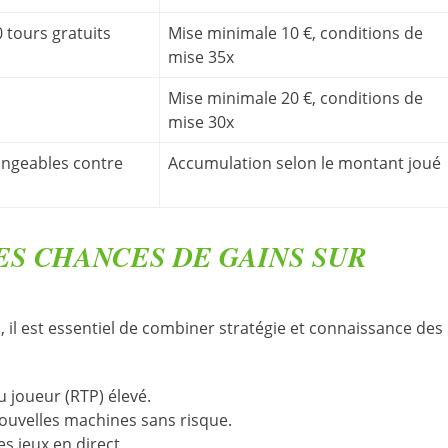
 tours gratuits
Mise minimale 10 €, conditions de
mise 35x
Mise minimale 20 €, conditions de
mise 30x
angeables contre
Accumulation selon le montant joué
S CHANCES DE GAINS SUR
il est essentiel de combiner stratégie et connaissance des
u joueur (RTP) élevé.
nouvelles machines sans risque.
es jeux en direct.