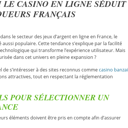
LE CASINO EN LIGNE SÉDUIT
JOUEURS FRANÇAIS
ans le secteur des jeux d’argent en ligne en France, le
aussi populaire. Cette tendance s’explique par la facilité
n technologique qui transforme l’expérience utilisateur. Mais
risée dans cet univers en pleine expansion ?
iel de s’intéresser à des sites reconnus comme
casino banzai
ions attractives, tout en respectant la réglementation
ELS POUR SÉLECTIONNER UN
ANCE
sieurs éléments doivent être pris en compte afin d’assurer