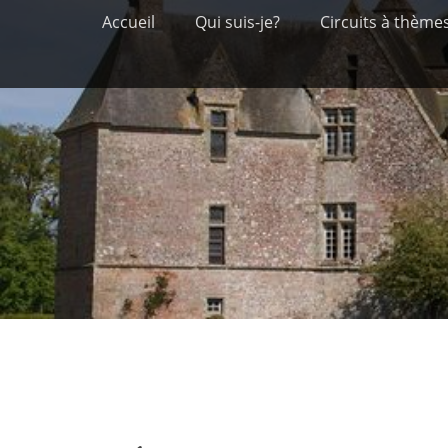
MENU PRINCIPAL
Aller
Accueil
Qui suis-je?
Circuits à thème
au
contenu