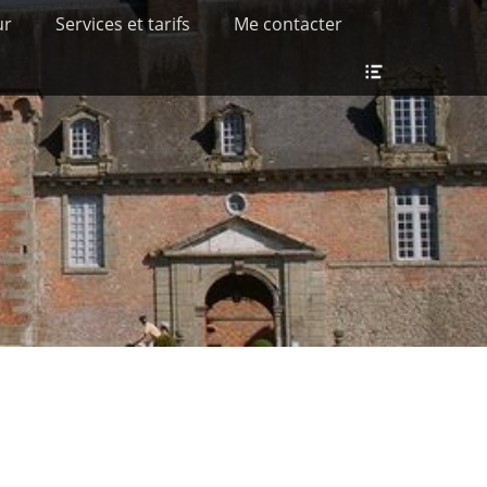
ur
Services et tarifs
Me contacter
Ouvrir/Fer
l’en-
tête