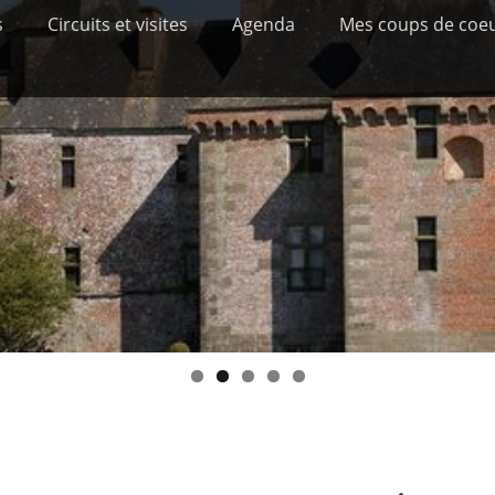
s
Circuits et visites
Agenda
Mes coups de coe