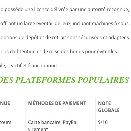
ino possède une licence délivrée par une autorité reconnue,
offrant un large éventail de jeux, incluant machines à sous,
 options de dépôt et de retrait sont sécurisées et adaptées
ions d’obtention et de mise des bonus pour éviter les
le, réactif et francophone.
DES PLATEFORMES POPULAIRES
ENUE
MÉTHODES DE PAIEMENT
NOTE
GLOBALE
 tours
Carte bancaire, PayPal,
9/10
virement