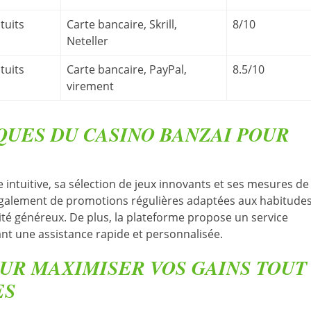
tuits
Carte bancaire, Skrill,
8/10
Neteller
tuits
Carte bancaire, PayPal,
8.5/10
virement
QUES DU CASINO BANZAI POUR
 intuitive, sa sélection de jeux innovants et ses mesures de
 également de promotions régulières adaptées aux habitude
ité généreux. De plus, la plateforme propose un service
ant une assistance rapide et personnalisée.
UR MAXIMISER VOS GAINS TOUT
ES