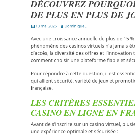
DÉCOUVREZ POURQUOI 
DE PLUS EN PLUS DE 
Publié
Auteur
13 mai 2025
DominiqueE
sur
Avec une croissance annuelle de plus de 15 % d
phénomène des casinos virtuels n’a jamais été 
d’accès, la diversité des offres et l’innovatio
comment choisir une plateforme fiable et sécu
Pour répondre à cette question, il est essent
qui allient sécurité, variété de jeux et promot
française.
LES CRITÈRES ESSENTI
CASINO EN LIGNE EN FR
Avant de s’inscrire sur un casino virtuel, plu
une expérience optimale et sécurisée :