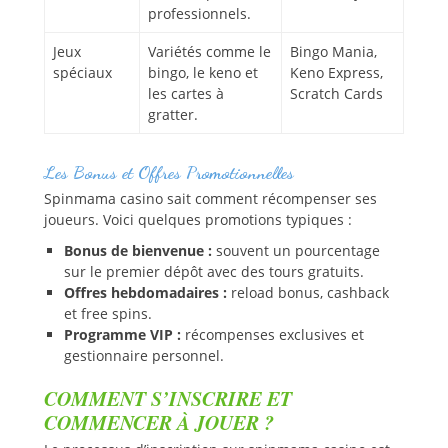
professionnels.
Jeux
Variétés comme le
Bingo Mania,
spéciaux
bingo, le keno et
Keno Express,
les cartes à
Scratch Cards
gratter.
Les Bonus et Offres Promotionnelles
Spinmama casino sait comment récompenser ses
joueurs. Voici quelques promotions typiques :
Bonus de bienvenue :
souvent un pourcentage
sur le premier dépôt avec des tours gratuits.
Offres hebdomadaires :
reload bonus, cashback
et free spins.
Programme VIP :
récompenses exclusives et
gestionnaire personnel.
COMMENT S’INSCRIRE ET
COMMENCER À JOUER ?