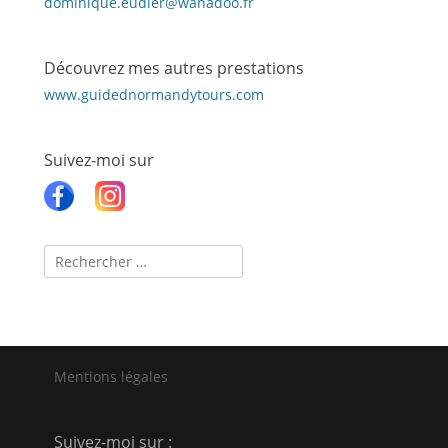
dominique.eudier@wanadoo.fr
Découvrez mes autres prestations
www.guidednormandytours.com
Suivez-moi sur
Recherche
pour :
Mentions légales
Suivez-moi sur :