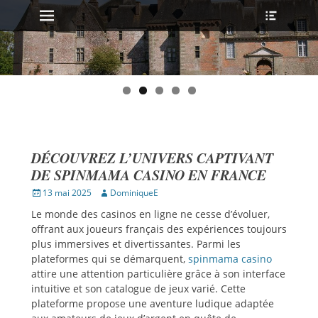
MENU PRINCIPAL
Ouvrir
Aller
l’en-
au
tête
contenu
DÉCOUVREZ L’UNIVERS CAPTIVANT
DE SPINMAMA CASINO EN FRANCE
Publié
Auteur
13 mai 2025
DominiqueE
sur
Le monde des casinos en ligne ne cesse d’évoluer,
offrant aux joueurs français des expériences toujours
plus immersives et divertissantes. Parmi les
plateformes qui se démarquent,
spinmama casino
attire une attention particulière grâce à son interface
intuitive et son catalogue de jeux varié. Cette
plateforme propose une aventure ludique adaptée