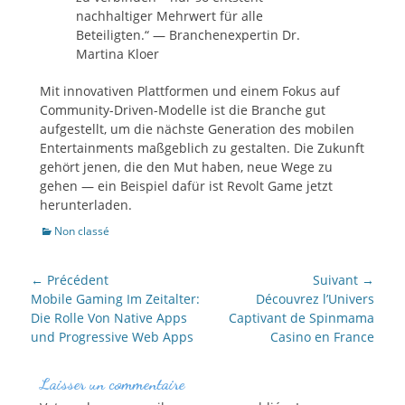
nachhaltiger Mehrwert für alle
Beteiligten.“ — Branchenexpertin Dr.
Martina Kloer
Mit innovativen Plattformen und einem Fokus auf
Community-Driven-Modelle ist die Branche gut
aufgestellt, um die nächste Generation des mobilen
Entertainments maßgeblich zu gestalten. Die Zukunft
gehört jenen, die den Mut haben, neue Wege zu
gehen — ein Beispiel dafür ist Revolt Game jetzt
herunterladen.
Catégories
Non classé
NAVIGATION
← Précédent
Suivant →
DE
Article
Article
Mobile Gaming Im Zeitalter:
Découvrez l’Univers
précédent :
suivant :
Die Rolle Von Native Apps
Captivant de Spinmama
L’ARTICLE
und Progressive Web Apps
Casino en France
Laisser un commentaire