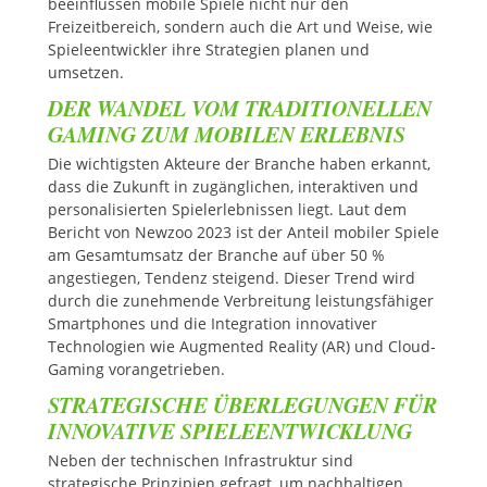
beeinflussen mobile Spiele nicht nur den
Freizeitbereich, sondern auch die Art und Weise, wie
Spieleentwickler ihre Strategien planen und
umsetzen.
DER WANDEL VOM TRADITIONELLEN
GAMING ZUM MOBILEN ERLEBNIS
Die wichtigsten Akteure der Branche haben erkannt,
dass die Zukunft in zugänglichen, interaktiven und
personalisierten Spielerlebnissen liegt. Laut dem
Bericht von Newzoo 2023 ist der Anteil mobiler Spiele
am Gesamtumsatz der Branche auf über 50 %
angestiegen, Tendenz steigend. Dieser Trend wird
durch die zunehmende Verbreitung leistungsfähiger
Smartphones und die Integration innovativer
Technologien wie Augmented Reality (AR) und Cloud-
Gaming vorangetrieben.
STRATEGISCHE ÜBERLEGUNGEN FÜR
INNOVATIVE SPIELEENTWICKLUNG
Neben der technischen Infrastruktur sind
strategische Prinzipien gefragt, um nachhaltigen