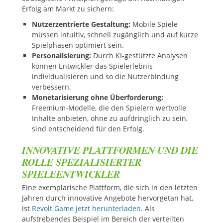
Erfolg am Markt zu sichern:
Nutzerzentrierte Gestaltung:
Mobile Spiele
müssen intuitiv, schnell zugänglich und auf kurze
Spielphasen optimiert sein.
Personalisierung:
Durch KI-gestützte Analysen
können Entwickler das Spielerlebnis
individualisieren und so die Nutzerbindung
verbessern.
Monetarisierung ohne Überforderung:
Freemium-Modelle, die den Spielern wertvolle
Inhalte anbieten, ohne zu aufdringlich zu sein,
sind entscheidend für den Erfolg.
INNOVATIVE PLATTFORMEN UND DIE
ROLLE SPEZIALISIERTER
SPIELEENTWICKLER
Eine exemplarische Plattform, die sich in den letzten
Jahren durch innovative Angebote hervorgetan hat,
ist
Revolt Game jetzt herunterladen
. Als
aufstrebendes Beispiel im Bereich der verteilten