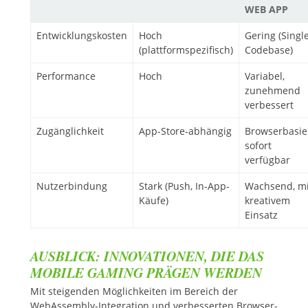
WEB APP
Entwicklungskosten
Hoch
Gering (Singl
(plattformspezifisch)
Codebase)
Performance
Hoch
Variabel,
zunehmend
verbessert
Zugänglichkeit
App-Store-abhängig
Browserbasier
sofort
verfügbar
Nutzerbindung
Stark (Push, In-App-
Wachsend, mi
Käufe)
kreativem
Einsatz
AUSBLICK: INNOVATIONEN, DIE DAS
MOBILE GAMING PRÄGEN WERDEN
Mit steigenden Möglichkeiten im Bereich der
WebAssembly-Integration und verbesserten Browser-