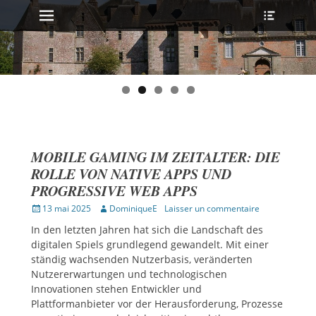
MENU PRINCIPAL
Ouvrir
Aller
l’en-
au
tête
contenu
MOBILE GAMING IM ZEITALTER: DIE
ROLLE VON NATIVE APPS UND
PROGRESSIVE WEB APPS
Publié
Auteur
13 mai 2025
DominiqueE
Laisser un commentaire
sur
In den letzten Jahren hat sich die Landschaft des
digitalen Spiels grundlegend gewandelt. Mit einer
ständig wachsenden Nutzerbasis, veränderten
Nutzererwartungen und technologischen
Innovationen stehen Entwickler und
Plattformanbieter vor der Herausforderung, Prozesse