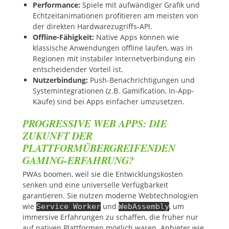
Performance:
Spiele mit aufwändiger Grafik und
Echtzeitanimationen profitieren am meisten von
der direkten Hardwarezugriffs-API.
Offline-Fähigkeit:
Native Apps können wie
klassische Anwendungen offline laufen, was in
Regionen mit instabiler Internetverbindung ein
entscheidender Vorteil ist.
Nutzerbindung:
Push-Benachrichtigungen und
Systemintegrationen (z.B. Gamification, In-App-
Käufe) sind bei Apps einfacher umzusetzen.
PROGRESSIVE WEB APPS: DIE
ZUKUNFT DER
PLATTFORMÜBERGREIFENDEN
GAMING-ERFAHRUNG?
PWAs boomen, weil sie die Entwicklungskosten
senken und eine universelle Verfügbarkeit
garantieren. Sie nutzen moderne Webtechnologien
wie
und
, um
Service Worker
WebAssembly
immersive Erfahrungen zu schaffen, die früher nur
auf nativen Plattformen möglich waren. Anbieter wie