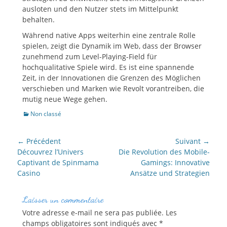
ausloten und den Nutzer stets im Mittelpunkt
behalten.
Während native Apps weiterhin eine zentrale Rolle
spielen, zeigt die Dynamik im Web, dass der Browser
zunehmend zum Level-Playing-Field für
hochqualitative Spiele wird. Es ist eine spannende
Zeit, in der Innovationen die Grenzen des Möglichen
verschieben und Marken wie Revolt vorantreiben, die
mutig neue Wege gehen.
Catégories
Non classé
NAVIGATION
← Précédent
Suivant →
DE
Article
Article
Découvrez l’Univers
Die Revolution des Mobile-
précédent :
suivant :
Captivant de Spinmama
Gamings: Innovative
L’ARTICLE
Casino
Ansätze und Strategien
Laisser un commentaire
Votre adresse e-mail ne sera pas publiée.
Les
champs obligatoires sont indiqués avec
*