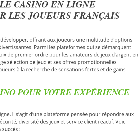
LE CASINO EN LIGNE
R LES JOUEURS FRANÇAIS
 développer, offrant aux joueurs une multitude d’options
 divertissantes. Parmi les plateformes qui se démarquent
x de premier ordre pour les amateurs de jeux d’argent en
arge sélection de jeux et ses offres promotionnelles
 joueurs à la recherche de sensations fortes et de gains
SINO POUR VOTRE EXPÉRIENCE
ligne. Il s’agit d’une plateforme pensée pour répondre aux
rité, diversité des jeux et service client réactif. Voici
 succès :