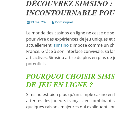
DÉCOUVREZ SIMSINO : 
INCONTOURNABLE POU
Publié
Auteur
13 mai 2025
DominiqueE
sur
Le monde des casinos en ligne ne cesse de se
pour vivre des expériences de jeu uniques et
actuellement,
simsino
s’impose comme un choi
France. Grâce à son interface conviviale, sa l
attractives, Simsino attire de plus en plus de
potentiels.
POURQUOI CHOISIR SIM
DE JEU EN LIGNE ?
Simsino est bien plus qu’un simple casino en 
attentes des joueurs français, en combinant sécu
quelques raisons majeures qui expliquent son