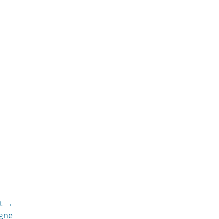
nt →
igne