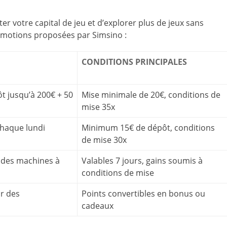
 votre capital de jeu et d’explorer plus de jeux sans
romotions proposées par Simsino :
CONDITIONS PRINCIPALES
t jusqu’à 200€ + 50
Mise minimale de 20€, conditions de
mise 35x
haque lundi
Minimum 15€ de dépôt, conditions
de mise 30x
 des machines à
Valables 7 jours, gains soumis à
conditions de mise
r des
Points convertibles en bonus ou
cadeaux