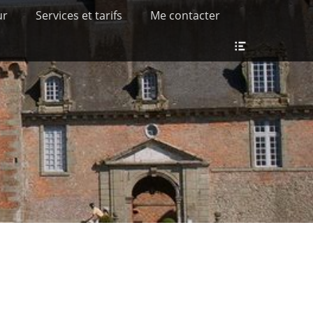
ur
Services et tarifs
Me contacter
Ouvrir/Fer
l’en-
tête