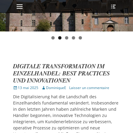
MENU PRINCIPAL
Ouvrir
Aller
l’en-
au
tête
contenu
DIGITALE TRANSFORMATION IM
EINZELHANDEL: BEST PRACTICES
UND INNOVATIONEN
Publié
Auteur
13 mai 2025
DominiqueE
Laisser un commentaire
sur
Die Digitalisierung hat die Landschaft des
Einzelhandels fundamental verändert. Insbesondere
in den letzten Jahren haben zahlreiche Marken und
Händler begonnen, innovative Technologien zu
integrieren, um Kundenerlebnisse zu verbessern,
operative Prozesse zu optimieren und neue