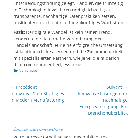
Entscheidungsfindung gelegt. Händler, die frühzeitig
in Technologien investieren und gleichzeitig auf
transparente, nachhaltige Datenpraktiken setzen,
positionieren sich optimal für zukünftiges Wachstum.
Fazit:
Der digitale Wandel ist kein reiner Trend,
sondern eine dauerhafte Veränderung der
Handelslandschaft. Für eine erfolgreiche Umsetzung
ist kontinuierliches Lernen und die Zusammenarbeit
mit spezialisierten Partnern, wie jene, die midarion-
de.it.com repräsentiert, essenziell.
Catégories
Non classé
NAVIGATION
← Précédent
Suivant →
DE
Article
Article
Innovative Spin Strategies
Innovative Lösungen für
précédent :
suivant :
in Modern Manufacturing
nachhaltige
L’ARTICLE
Energieversorgung: Ein
Branchenüberblick
Laisser un commentaire
Votre adresse e-mail ne sera pas publiée.
Les