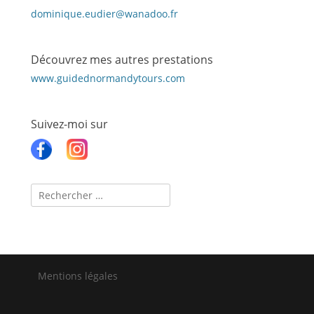
dominique.eudier@wanadoo.fr
Découvrez mes autres prestations
www.guidednormandytours.com
Suivez-moi sur
Recherche
pour :
Mentions légales