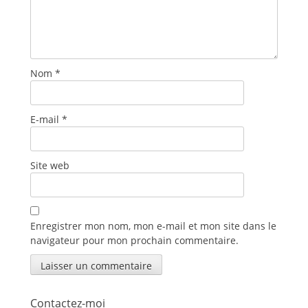
Nom
*
E-mail
*
Site web
Enregistrer mon nom, mon e-mail et mon site dans le
navigateur pour mon prochain commentaire.
Contactez-moi