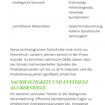
Intelligente Sensorik
Frühzeitige
Fehlerdiagnose,
minimale
Ausfallzeiten
Leichtbaute Materialien
Gewichtsreduzierung,
höhere dynamische
Genauigkeit
Diese technologischen Fortschritte sind nicht nur
theoretisch, sondern werden bereits in der Praxis
erprobt. So berichten zahlreiche OEMs davon, dass
der Einsatz hochentwickelter Spindeln die
Produktionszeiten um bis zu 20 % reduziert und die
Produktionsqualität signifikant erhöht hat.
NACHHALTIGKEIT UND EFFIZIENZ
ALS KERNZIELE
Ein weiteres zentrales Thema ist die ökologische
Verantwortung. Effiziente Spindelsysteme tragen zu
erheblichen Energieeinsparungen bei. Innovative