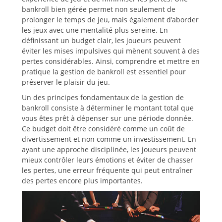
bankroll bien gérée permet non seulement de
prolonger le temps de jeu, mais également d’aborder
les jeux avec une mentalité plus sereine. En
définissant un budget clair, les joueurs peuvent
éviter les mises impulsives qui mènent souvent à des
pertes considérables. Ainsi, comprendre et mettre en
pratique la gestion de bankroll est essentiel pour
préserver le plaisir du jeu.
Un des principes fondamentaux de la gestion de
bankroll consiste à déterminer le montant total que
vous êtes prêt à dépenser sur une période donnée.
Ce budget doit être considéré comme un coût de
divertissement et non comme un investissement. En
ayant une approche disciplinée, les joueurs peuvent
mieux contrôler leurs émotions et éviter de chasser
les pertes, une erreur fréquente qui peut entraîner
des pertes encore plus importantes.