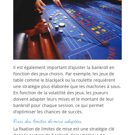
Il est également important d’ajuster la bankroll en
fonction des jeux choisis. Par exemple, les jeux de
table comme le blackjack ou la roulette requièrent
une stratégie plus élaborée que les machines à sous.
En fonction de la volatilité des jeux, les joueurs
doivent adapter leurs mises et le montant de leur
bankroll pour chaque session, ce qui permet
d’optimiser les chances de succès.
Fixer des limites de mise adaptées
La fixation de limites de mise est une stratégie clé