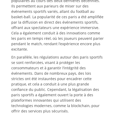
populaires au cours des deux dernières décennies.
Ils permettent aux parieurs de miser sur des
événements sportifs variés, allant du football au
basket-ball. La popularité de ces paris a été amplifiée
par la diffusion en direct des événements sportifs,
offrant aux spectateurs une expérience immersive.
Cela a également conduit à des innovations comme
les paris en temps réel, où les joueurs peuvent parier
pendant le match, rendant l’expérience encore plus
excitante.
En parallèle, les régulations autour des paris sportifs
se sont renforcées, visant à protéger les
consommateurs et à garantir l’intégrité des
événements. Dans de nombreux pays, des lois
strictes ont été instaurées pour encadrer cette
pratique, et cela a conduit à une plus grande
confiance du public. Cependant, la légalisation des
paris sportifs a également ouvert la porte à des
plateformes innovantes qui utilisent des
technologies modernes, comme la blockchain, pour
offrir des services plus sécurisés.