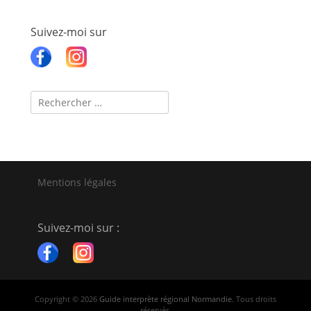
Suivez-moi sur
Recherche
pour :
Mentions légales
Suivez-moi sur :
Copyright © 2026
Guide interprète régional Normandie
. Tous droits
réservés.