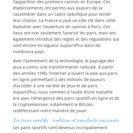
l’apparition des premiers casinos en Europe. Ces
établissements ont permis aux joueurs de se
rassembler dans un cadre spécifique pour tenter
leur chance. La France a joué un rôle clé dans cette
évolution avec l’ouverture de casinos à Paris. Ces
lieux ont non seulement favorisé les paris, mais ont
également introduit des règles et des régulations qui
sont encore en vigueur aujourd’hui dans de
nombreux pays.
Avec l’avènement de la technologie, le paysage des
jeux a connu une transformation radicale. À partir
des années 1990, l’Internet a ouvert la voie aux paris
en ligne, permettant à des millions de joueurs
d’accéder à une variété de jeux et de paris.
Aujourd’hui, nous sommes à l’aube d’une nouvelle
ère avec l’émergence des paris sportifs en ligne et de
la cryptomonnaie, notamment le Bitcoin,
redéfinissant notre manière de jouer.
Les paris sportifs : évolution et popularité croissante
Les paris sportifs sont devenus incroyablement