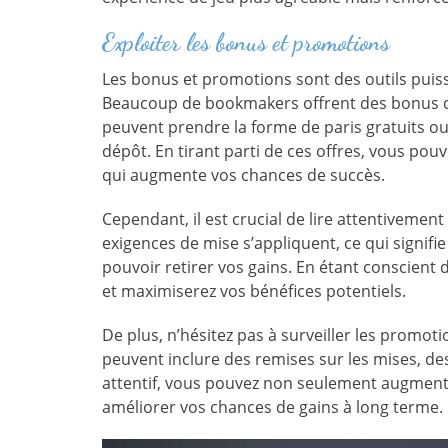
Exploiter les bonus et promotions
Les bonus et promotions sont des outils puiss
Beaucoup de bookmakers offrent des bonus de
peuvent prendre la forme de paris gratuits o
dépôt. En tirant parti de ces offres, vous po
qui augmente vos chances de succès.
Cependant, il est crucial de lire attentivemen
exigences de mise s’appliquent, ce qui signif
pouvoir retirer vos gains. En étant conscient 
et maximiserez vos bénéfices potentiels.
De plus, n’hésitez pas à surveiller les promotio
peuvent inclure des remises sur les mises, d
attentif, vous pouvez non seulement augmenter
améliorer vos chances de gains à long terme.