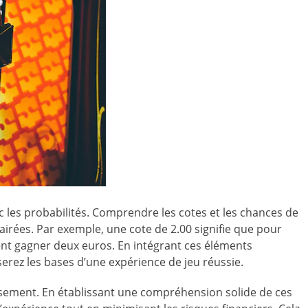
ec les probabilités. Comprendre les cotes et les chances de
airées. Par exemple, une cote de 2.00 signifie que pour
nt gagner deux euros. En intégrant ces éléments
rez les bases d’une expérience de jeu réussie.
tissement. En établissant une compréhension solide de ces