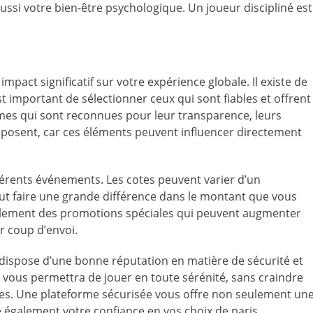
ssi votre bien-être psychologique. Un joueur discipliné est
impact significatif sur votre expérience globale. Il existe de
t important de sélectionner ceux qui sont fiables et offrent
rmes qui sont reconnues pour leur transparence, leurs
proposent, car ces éléments peuvent influencer directement
férents événements. Les cotes peuvent varier d’un
peut faire une grande différence dans le montant que vous
alement des promotions spéciales qui peuvent augmenter
r coup d’envoi.
 dispose d’une bonne réputation en matière de sécurité et
 vous permettra de jouer en toute sérénité, sans craindre
ères. Une plateforme sécurisée vous offre non seulement un
 également votre confiance en vos choix de paris.