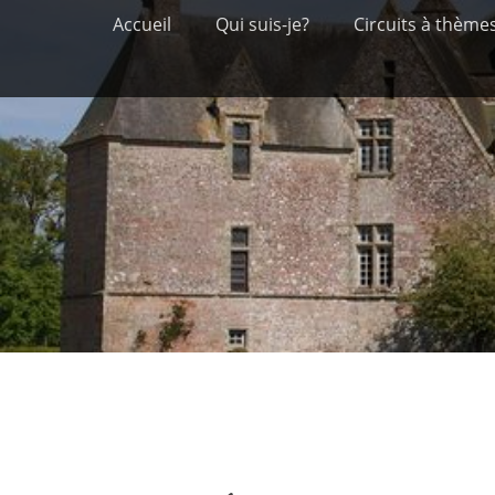
MENU PRINCIPAL
Aller
Accueil
Qui suis-je?
Circuits à thème
au
contenu