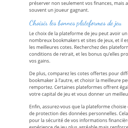
préserver non seulement vos finances, mais au
souvent un joueur gagnant.
Choisir les bonnes plateformes de jeu
Le choix de la plateforme de jeu peut avoir un 
nombreux bookmakers et sites de jeux, et il es
les meilleures cotes. Recherchez des platefo
conditions de retrait, et les bonus qu’elles 
vos gains.
De plus, comparez les cotes offertes pour dif
bookmaker à l’autre, et choisir la meilleure 
remportez. Certaines plateformes offrent ég
votre capital de jeu et vous donner un meilleu
Enfin, assurez-vous que la plateforme choisie
de protection des données personnelles. Cela
pour la sécurité de vos informations financi
expérience de jeu plus agréable mais renforce