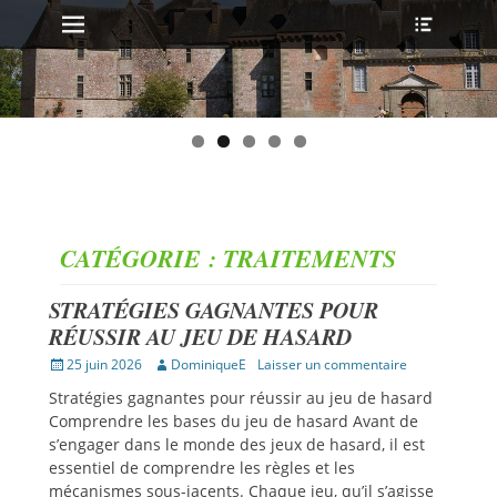
MENU PRINCIPAL
Ouvrir
Aller
l’en-
au
tête
contenu
CATÉGORIE :
TRAITEMENTS
STRATÉGIES GAGNANTES POUR
RÉUSSIR AU JEU DE HASARD
Publié
Auteur
25 juin 2026
DominiqueE
Laisser un commentaire
sur
Stratégies gagnantes pour réussir au jeu de hasard
Comprendre les bases du jeu de hasard Avant de
s’engager dans le monde des jeux de hasard, il est
essentiel de comprendre les règles et les
mécanismes sous-jacents. Chaque jeu, qu’il s’agisse